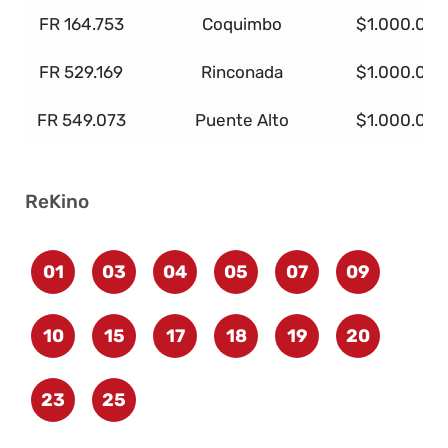
FR 164.753
Coquimbo
$1.000.000
FR 529.169
Rinconada
$1.000.000
FR 549.073
Puente Alto
$1.000.000
ReKino
01
03
04
05
07
09
10
15
17
18
19
20
23
25