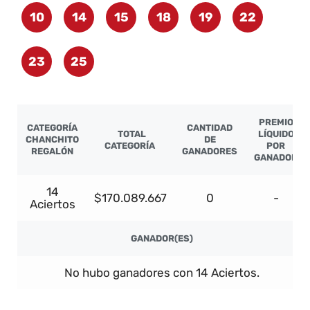
10
14
15
18
19
22
23
25
PREMIO
CATEGORÍA
CANTIDAD
TOTAL
LÍQUIDO
CHANCHITO
DE
CATEGORÍA
POR
REGALÓN
GANADORES
GANADOR
14
$170.089.667
0
-
Aciertos
GANADOR(ES)
No hubo ganadores con 14 Aciertos.