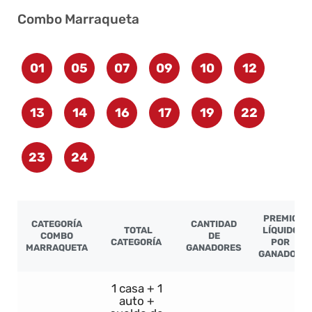
Combo Marraqueta
01
05
07
09
10
12
13
14
16
17
19
22
23
24
PREMIO
CATEGORÍA
CANTIDAD
TOTAL
LÍQUIDO
COMBO
DE
CATEGORÍA
POR
MARRAQUETA
GANADORES
GANADOR
1 casa + 1
auto +