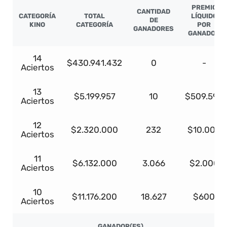
PREMIO
CANTIDAD
CATEGORÍA
TOTAL
LÍQUIDO
DE
KINO
CATEGORÍA
POR
GANADORES
GANADOR
14
$430.941.432
0
-
Aciertos
13
$5.199.957
10
$509.596
Aciertos
12
$2.320.000
232
$10.000
Aciertos
11
$6.132.000
3.066
$2.000
Aciertos
10
$11.176.200
18.627
$600
Aciertos
GANADOR(ES)