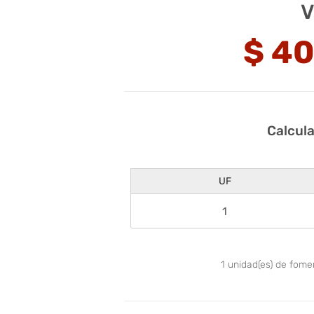
V
$
40
Calcul
UF
1
unidad(es) de fom