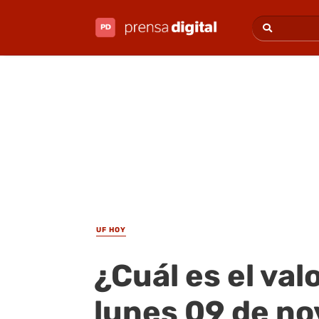
UF HOY
¿Cuál es el val
lunes 09 de n