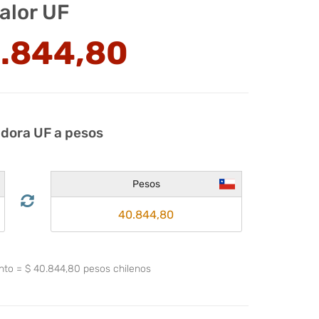
alor UF
.844,80
adora UF a pesos
Pesos
ento
=
$
40.844,80
pesos chilenos