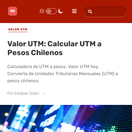
VALOR UTM
Valor UTM: Calcular UTM a
Pesos Chilenos
Calculadora de UTM a pesos. Valor UTM hoy.
Convierta de Unidades Tributarias Mensuales (UTM) a
pesos chilenos.
Por
Esteban Solari
·