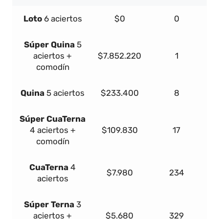
Loto
6 aciertos
$0
0
Súper
Quina
5
aciertos +
$7.852.220
1
comodín
Quina
5 aciertos
$233.400
8
Súper
Cua
Terna
4 aciertos +
$109.830
17
comodín
Cua
Terna
4
$7.980
234
aciertos
Súper
Terna
3
aciertos +
$5.680
329