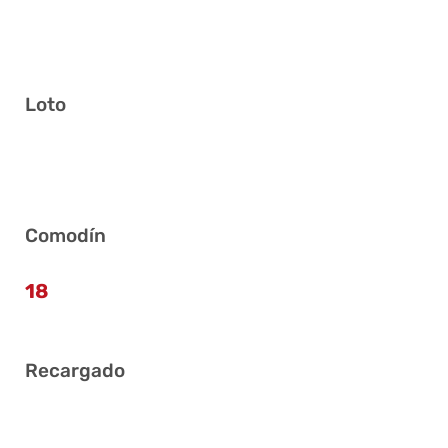
Loto
13 16 19 32 37 41
Comodín
18
Recargado
3 16 19 20 27 35