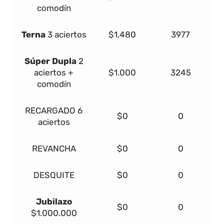
comodín
Terna
3 aciertos
$1.480
3977
Súper Dupla
2
aciertos +
$1.000
3245
comodín
RECARGADO
6
$0
0
aciertos
REVANCHA
$0
0
DESQUITE
$0
0
Jubilazo
$0
0
$1.000.000