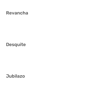
Revancha
2 5 11 16 17 22
Desquite
8 12 20 26 28 31
Jubilazo
2 8 9 24 26 33
11 23 24 25 31 41
10 11 12 16 22 41