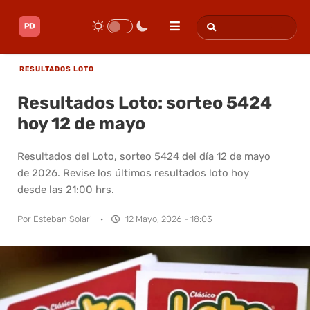
RESULTADOS LOTO
Resultados Loto: sorteo 5424
hoy 12 de mayo
Resultados del Loto, sorteo 5424 del día 12 de mayo
de 2026. Revise los últimos resultados loto hoy
desde las 21:00 hrs.
Por
Esteban Solari
·
12 Mayo, 2026 - 18:03