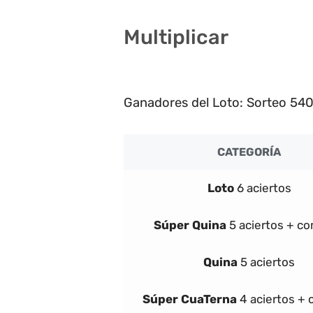
Multiplicar
2
Ganadores del Loto: Sorteo 540
CATEGORÍA
Loto
6 aciertos
Súper
Quina
5 aciertos + c
Quina
5 aciertos
Súper
Cua
Terna
4 aciertos +