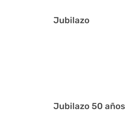
Jubilazo
2 4 8 15 24 27
1 17 19 24 28 34
1 5 8 24 33 36
3 12 21 24 27 28
4 10 16 31 36 40
Jubilazo 50 años
9 17 18 21 37 38