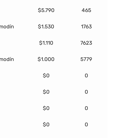
$5.790
465
omodín
$1.530
1763
$1.110
7623
omodín
$1.000
5779
$0
0
$0
0
$0
0
$0
0