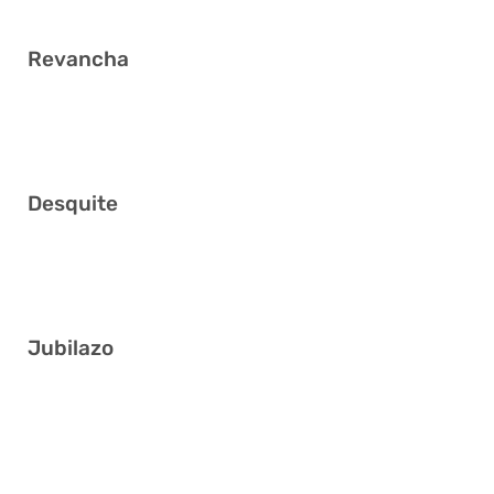
Revancha
3 10 17 22 34 39
Desquite
1 6 13 15 31 41
Jubilazo
5 6 10 13 30 32
5 6 7 16 22 31
7 16 17 25 36 40