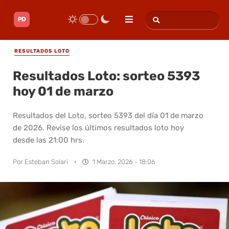
RESULTADOS LOTO
Resultados Loto: sorteo 5393
hoy 01 de marzo
Resultados del Loto, sorteo 5393 del día 01 de marzo
de 2026. Revise los últimos resultados loto hoy
desde las 21:00 hrs.
Por
Esteban Solari
·
1 Marzo, 2026 - 18:06