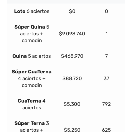
Loto
6 aciertos
$0
0
Súper
Quina
5
aciertos +
$9.098.740
1
comodín
Quina
5 aciertos
$468.970
7
Súper
Cua
Terna
4 aciertos +
$88.720
37
comodín
Cua
Terna
4
$5.300
792
aciertos
Súper
Terna
3
aciertos +
$5.250
625