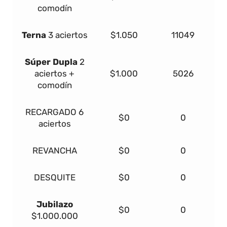
comodín
Terna
3 aciertos
$1.050
11049
Súper Dupla
2
aciertos +
$1.000
5026
comodín
RECARGADO
6
$0
0
aciertos
REVANCHA
$0
0
DESQUITE
$0
0
Jubilazo
$0
0
$1.000.000