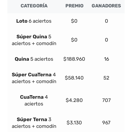
CATEGORÍA
PREMIO
GANADORES
Loto
6 aciertos
$0
0
Súper
Quina
5
$0
0
aciertos + comodín
Quina
5 aciertos
$188.960
16
Súper
Cua
Terna
4
$58.140
52
aciertos + comodín
Cua
Terna
4
$4.280
707
aciertos
Súper
Terna
3
$3.130
967
aciertos + comodín