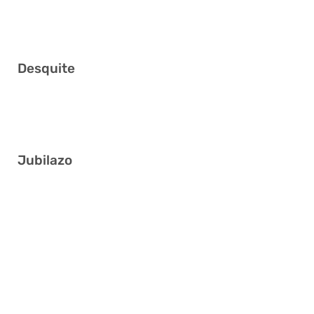
9 22 25 33 37 39
Desquite
6 21 22 34 35 39
Jubilazo
6 11 14 21 27 32
6 11 18 20 27 41
11 13 22 24 25 31
1 7 9 10 29 39
1 19 31 33 39 40
5 9 16 18 34 36