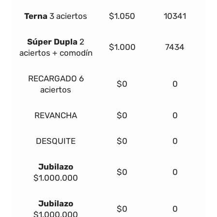
Terna
3 aciertos
$1.050
10341
Súper Dupla
2
$1.000
7434
aciertos + comodín
RECARGADO
6
$0
0
aciertos
REVANCHA
$0
0
DESQUITE
$0
0
Jubilazo
$0
0
$1.000.000
Jubilazo
$0
0
$1.000.000