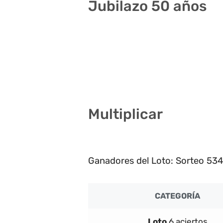
Jubilazo 50 años
3 17 26 35 39 40
3 17 26 33 34 40
17 18 21 23 32 40
Multiplicar
2
Ganadores del Loto: Sorteo 53
CATEGORÍA
Loto
6 aciertos