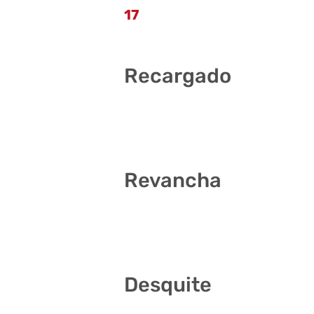
17
Recargado
2 15 16 21 23 33
Revancha
8 15 18 30 35 36
Desquite