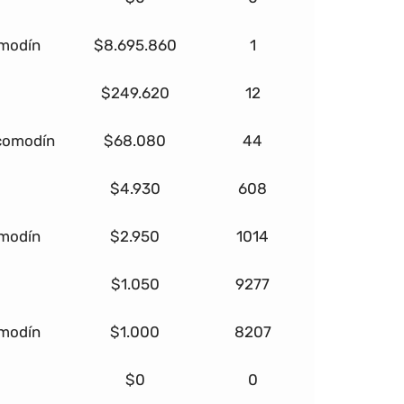
omodín
$8.695.860
1
$249.620
12
 comodín
$68.080
44
$4.930
608
omodín
$2.950
1014
$1.050
9277
omodín
$1.000
8207
$0
0