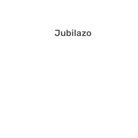
3 7 11 31 32 37
Jubilazo
6 8 18 22 26 31
4 17 20 21 33 36
3 14 30 35 36 37
2 8 16 23 26 30
3 15 22 30 37 40
13 21 24 33 35 38
1 10 19 23 29 40