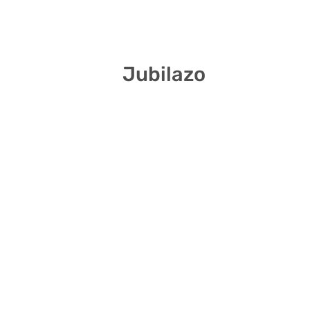
1 14 17 18 19 38
Jubilazo
3 5 9 14 22 25
2 13 21 22 24 25
1 5 27 28 37 39
3 5 13 16 36 39
6 12 22 25 26 34
3 12 21 24 32 34
10 16 29 30 37 41