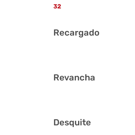
32
Recargado
11 12 16 25 30 37
Revancha
5 6 8 27 35 41
Desquite