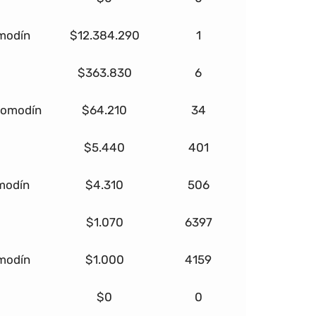
omodín
$12.384.290
1
$363.830
6
 comodín
$64.210
34
$5.440
401
omodín
$4.310
506
$1.070
6397
omodín
$1.000
4159
$0
0