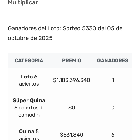
Multiplicar
6
Ganadores del Loto: Sorteo 5330 del 05 de
octubre de 2025
CATEGORÍA
PREMIO
GANADORES
Loto
6
$1.183.396.340
1
aciertos
Súper
Quina
5 aciertos +
$0
0
comodín
Quina
5
$531.840
6
aciertos