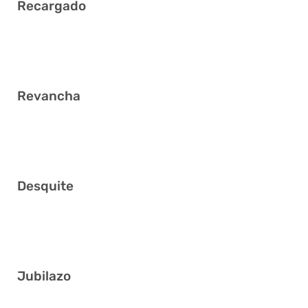
Recargado
2 14 16 32 33 36
Revancha
1 18 21 24 28 40
Desquite
4 9 20 25 32 33
Jubilazo