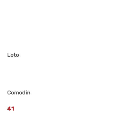
Loto
10 21 22 23 33 38
Comodín
41