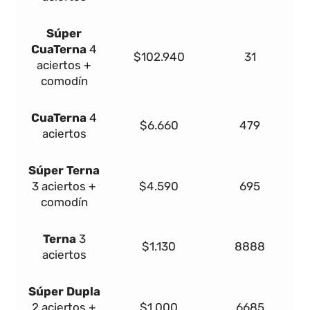
Súper
Cua
Terna
4
$102.940
31
aciertos +
comodín
Cua
Terna
4
$6.660
479
aciertos
Súper
Terna
3 aciertos +
$4.590
695
comodín
Terna
3
$1.130
8888
aciertos
Súper Dupla
2 aciertos +
$1.000
6685