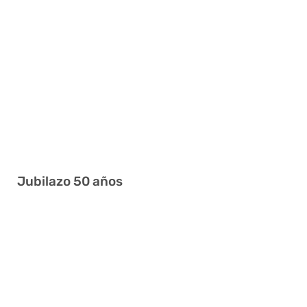
1 16 22 30 33 34
15 21 23 24 27 41
5 6 24 30 36 37
6 8 13 17 26 33
10 16 17 32 33 37
1 12 16 27 35 38
3 5 8 32 34 36
Jubilazo 50 años
3 4 7 12 33 40
3 14 19 28 29 30
24 26 27 33 35 37