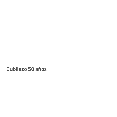
2 3 5 7 15 18
5 6 8 23 25 34
1 3 4 11 15 16
4 13 16 20 23 41
1 6 13 15 30 32
12 14 22 32 35 40
1 16 24 29 35 38
Jubilazo 50 años
7 20 22 25 29 36
1 18 27 36 37 38
2 6 9 18 24 39