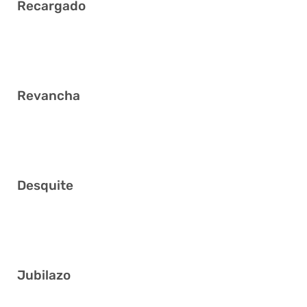
Recargado
2 12 15 22 33 41
Revancha
4 19 22 29 36 40
Desquite
8 20 21 25 33 35
Jubilazo