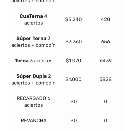
aciertos + comodín
Cua
Terna
4
$5.240
420
aciertos
Súper
Terna
3
$3.360
656
aciertos + comodín
Terna
3 aciertos
$1.070
6439
Súper Dupla
2
$1.000
5828
aciertos + comodín
RECARGADO
6
$0
0
aciertos
REVANCHA
$0
0