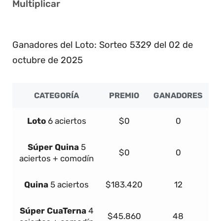
Multiplicar
7
Ganadores del Loto: Sorteo 5329 del 02 de
octubre de 2025
CATEGORÍA
PREMIO
GANADORES
Loto
6 aciertos
$0
0
Súper
Quina
5
$0
0
aciertos + comodín
Quina
5 aciertos
$183.420
12
Súper
Cua
Terna
4
$45.860
48