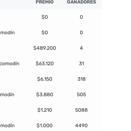
PREMIO
GANADORES
$0
0
omodín
$0
0
$489.200
4
 comodín
$63.120
31
$6.150
318
omodín
$3.880
505
$1.210
5088
omodín
$1.000
4490