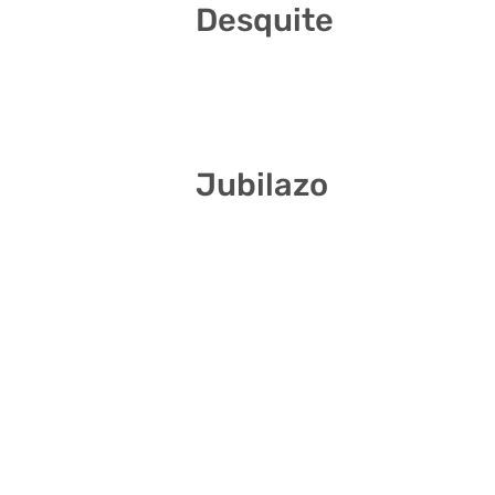
Desquite
9 10 12 20 23 34
Jubilazo
15 16 17 22 29 37
2 9 19 26 29 34
1 6 8 23 28 35
3 14 15 21 34 41
4 6 18 27 31 38
11 15 19 25 28 38
6 13 16 21 38 41