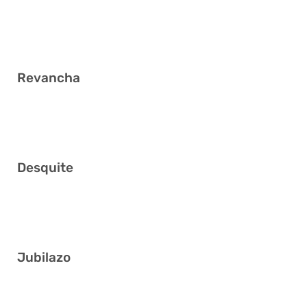
1 13 14 24 29 40
Revancha
1 10 18 33 36 39
Desquite
3 5 6 17 36 39
Jubilazo
1 3 9 17 27 32