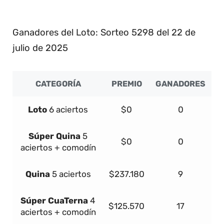
5
Ganadores del Loto: Sorteo 5298 del 22 de
julio de 2025
CATEGORÍA
PREMIO
GANADORES
Loto
6 aciertos
$0
0
Súper
Quina
5
$0
0
aciertos + comodín
Quina
5 aciertos
$237.180
9
Súper
Cua
Terna
4
$125.570
17
aciertos + comodín