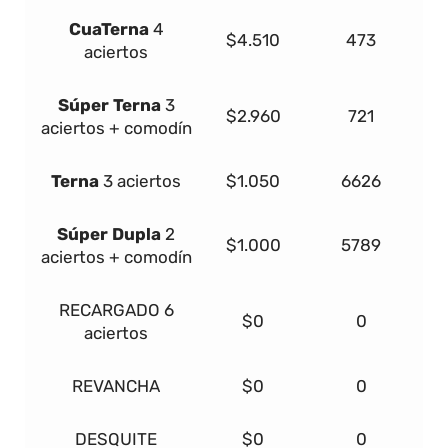
Cua
Terna
4
$4.510
473
aciertos
Súper
Terna
3
$2.960
721
aciertos + comodín
Terna
3 aciertos
$1.050
6626
Súper Dupla
2
$1.000
5789
aciertos + comodín
RECARGADO
6
$0
0
aciertos
REVANCHA
$0
0
DESQUITE
$0
0