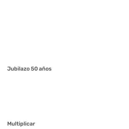
2 13 27 28 35 36
9 10 16 30 33 34
1 3 4 26 34 40
8 14 15 20 36 38
10 12 13 15 22 23
10 13 15 20 26 36
Jubilazo 50 años
6 10 16 22 28 35
1 3 14 19 39 40
4 5 31 33 36 39
Multiplicar