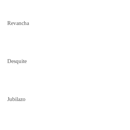
2 5 8 13 18 27
Revancha
12 26 28 35 37 38
Desquite
3 4 14 21 23 28
Jubilazo
4 17 24 33 39 40
1 17 23 31 35 41