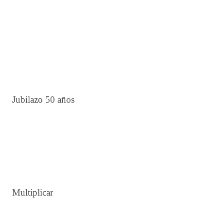
12 19 20 28 38 40
7 13 22 23 31 38
6 17 22 24 25 33
2 5 24 27 34 37
3 4 6 18 22 24
Jubilazo 50 años
1 28 31 36 38 40
8 22 27 35 38 40
17 21 24 34 35 36
Multiplicar