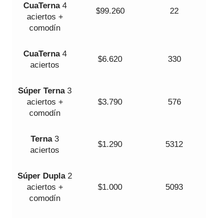
Cua
Terna
4
$99.260
22
aciertos +
comodín
Cua
Terna
4
$6.620
330
aciertos
Súper
Terna
3
aciertos +
$3.790
576
comodín
Terna
3
$1.290
5312
aciertos
Súper Dupla
2
aciertos +
$1.000
5093
comodín