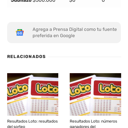
Jubilazo
$500.000
$0
0
Agrega a Prensa Digital como tu fuente
preferida en Google
RELACIONADOS
Resultados Loto: resultados
Resultados Loto: números
del sorteo
ganadores del