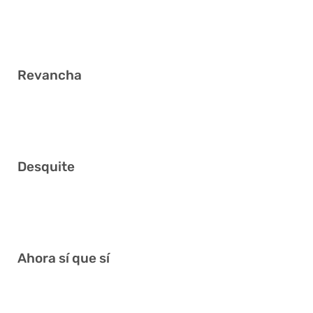
4
Revancha
3 16 21 28 31 37
Desquite
3 5 6 11 18 37
Ahora sí que sí
10 14 26 28 35 39