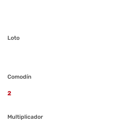
Loto
09
14
16
25
34
38
Comodín
2
Multiplicador
2