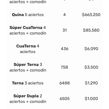
aciertos + comodín
Quina
5 aciertos
4
$663.250
Súper
Cua
Terna
4
31
$85.580
aciertos + comodín
Cua
Terna
4
436
$6.090
aciertos
Súper
Terna
3
758
$3.500
aciertos + comodín
Terna
3 aciertos
6488
$1.290
Súper Dupla
2
6505
$1.000
aciertos + comodín