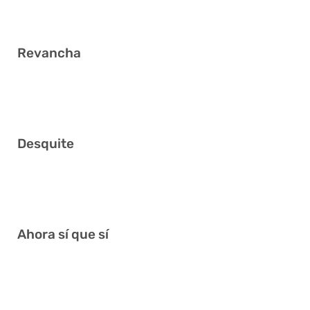
Revancha
13 17 19 27 31 35
Desquite
03 13 15 20 22 40
Ahora sí que sí
05 09 10 34 37 41