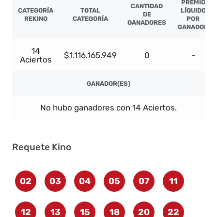
PREMIO
CANTIDAD
CATEGORÍA
TOTAL
LÍQUIDO
DE
REKINO
CATEGORÍA
POR
GANADORES
GANADOR
14
$1.116.165.949
0
-
Aciertos
GANADOR(ES)
No hubo ganadores con 14 Aciertos.
Requete Kino
02
03
04
05
07
11
12
13
15
18
20
22