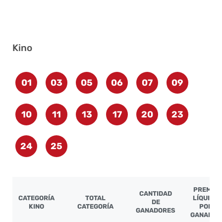
Kino
01
03
05
06
07
09
10
11
13
17
20
23
24
25
PREMIO
CANTIDAD
CATEGORÍA
TOTAL
LÍQUIDO
DE
KINO
CATEGORÍA
POR
GANADORES
GANADOR