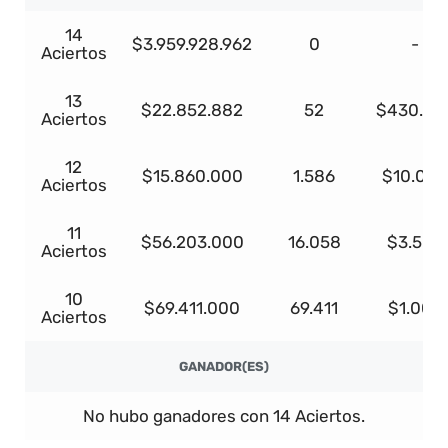
14
$3.959.928.962
0
-
Aciertos
13
$22.852.882
52
$430.68
Aciertos
12
$15.860.000
1.586
$10.000
Aciertos
11
$56.203.000
16.058
$3.500
Aciertos
10
$69.411.000
69.411
$1.000
Aciertos
GANADOR(ES)
No hubo ganadores con 14 Aciertos.