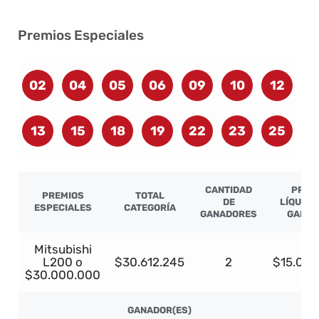
Premios Especiales
02
04
05
06
09
10
12
13
15
18
19
22
23
25
CANTIDAD
PREM
PREMIOS
TOTAL
DE
LÍQUIDO
ESPECIALES
CATEGORÍA
GANADORES
GANAD
Mitsubishi
L200 o
$30.612.245
2
$15.000
$30.000.000
GANADOR(ES)