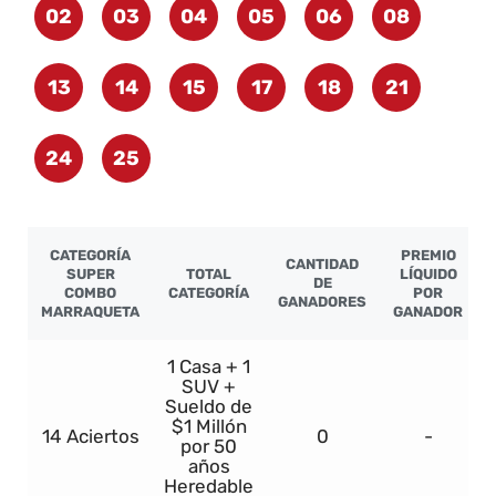
02
03
04
05
06
08
13
14
15
17
18
21
24
25
CATEGORÍA
PREMIO
CANTIDAD
SUPER
TOTAL
LÍQUIDO
DE
COMBO
CATEGORÍA
POR
GANADORES
MARRAQUETA
GANADOR
1 Casa + 1
SUV +
Sueldo de
$1 Millón
14 Aciertos
0
-
por 50
años
Heredable