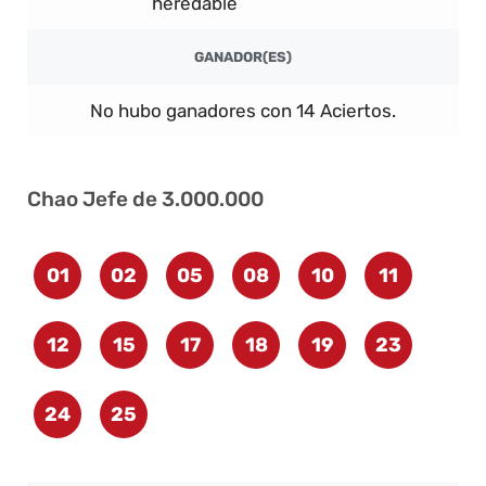
heredable
GANADOR(ES)
No hubo ganadores con 14 Aciertos.
Chao Jefe de 3.000.000
01
02
05
08
10
11
12
15
17
18
19
23
24
25