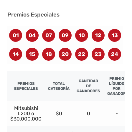
Premios Especiales
01
04
07
09
10
12
13
14
15
18
20
22
23
24
PREMIO
CANTIDAD
PREMIOS
TOTAL
LÍQUIDO
DE
ESPECIALES
CATEGORÍA
POR
GANADORES
GANADOR
Mitsubishi
L200 o
$0
0
-
$30.000.000