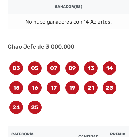
GANADOR(ES)
No hubo ganadores con 14 Aciertos.
Chao Jefe de 3.000.000
03
05
07
09
13
14
15
16
17
19
21
23
24
25
CATEGORÍA
PREMIO
CANTIDAD