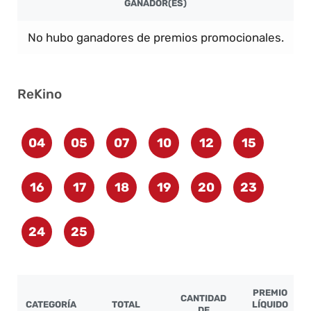
GANADOR(ES)
No hubo ganadores de premios promocionales.
ReKino
04
05
07
10
12
15
16
17
18
19
20
23
24
25
PREMIO
CANTIDAD
CATEGORÍA
TOTAL
LÍQUIDO
DE