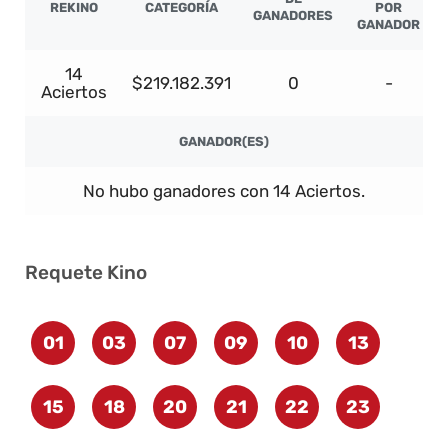
REKINO
CATEGORÍA
POR
GANADORES
GANADOR
14
$219.182.391
0
-
Aciertos
GANADOR(ES)
No hubo ganadores con 14 Aciertos.
Requete Kino
01
03
07
09
10
13
15
18
20
21
22
23