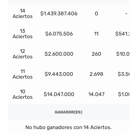
14
$1.439.387.406
0
-
Aciertos
13
$6.075.506
11
$541.27
Aciertos
12
$2.600.000
260
$10.000
Aciertos
11
$9.443.000
2.698
$3.500
Aciertos
10
$14.047.000
14.047
$1.000
Aciertos
GANADOR(ES)
No hubo ganadores con 14 Aciertos.