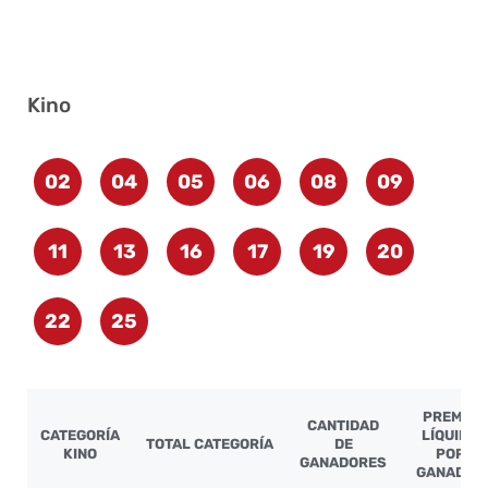
Kino
02
04
05
06
08
09
11
13
16
17
19
20
22
25
PREMIO
CANTIDAD
CATEGORÍA
LÍQUIDO
TOTAL CATEGORÍA
DE
KINO
POR
GANADORES
GANADOR