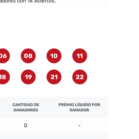
dores con 14 Aciertos.
06
08
10
11
18
19
21
22
CANTIDAD DE
PREMIO LÍQUIDO POR
GANADORES
GANADOR
0
-