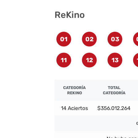
ReKino
01
02
03
11
12
13
CATEGORÍA
TOTAL
REKINO
CATEGORÍA
14 Aciertos
$356.012.264