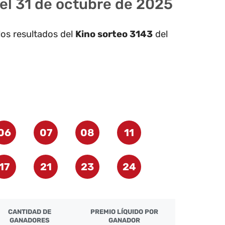
del 31 de octubre de 2025
los resultados del
Kino sorteo 3143
del
06
07
08
11
17
21
23
24
CANTIDAD DE
PREMIO LÍQUIDO POR
GANADORES
GANADOR