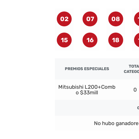
02
07
08
15
16
18
TOTA
PREMIOS ESPECIALES
CATEGO
Mitsubishi L200+Comb
0
o $33mill
No hubo ganadore