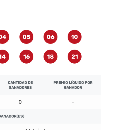
04
05
06
10
14
16
18
21
CANTIDAD DE
PREMIO LÍQUIDO POR
GANADORES
GANADOR
0
-
GANADOR(ES)