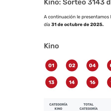
Kino: Sorteo 3143 
A continuación le presentamos 
día
31 de octubre de 2025.
Kino
01
02
04
13
14
16
CATEGORÍA
TOTAL
KINO
CATEGORÍA