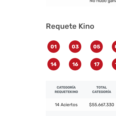
No hubo gana
Requete Kino
01
03
05
14
16
17
CATEGORÍA
TOTAL
REQUETEKINO
CATEGORÍA
14 Aciertos
$55.667.330