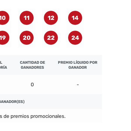
10
11
12
14
19
20
22
24
L
CANTIDAD DE
PREMIO LÍQUIDO POR
RÍA
GANADORES
GANADOR
0
-
GANADOR(ES)
s de premios promocionales.