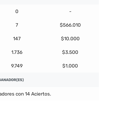
0
-
7
$566.010
147
$10.000
1.736
$3.500
9.749
$1.000
GANADOR(ES)
dores con 14 Aciertos.