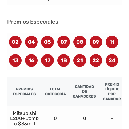
Premios Especiales
02
04
05
07
08
09
11
13
16
17
18
21
22
24
PREMIO
CANTIDAD
PREMIOS
TOTAL
LÍQUIDO
DE
ESPECIALES
CATEGORÍA
POR
GANADORES
GANADOR
Mitsubishi
L200+Comb
0
0
-
o $33mill