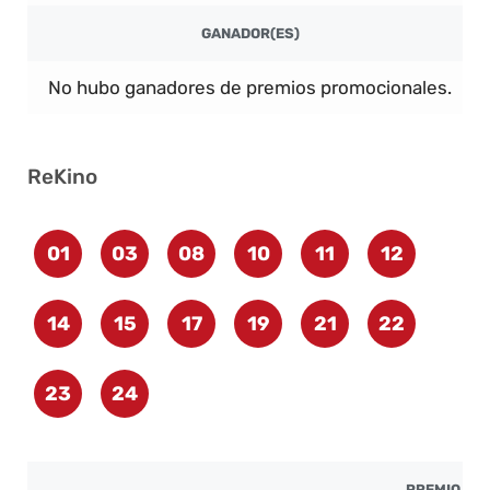
GANADOR(ES)
No hubo ganadores de premios promocionales.
ReKino
01
03
08
10
11
12
14
15
17
19
21
22
23
24
PREMIO