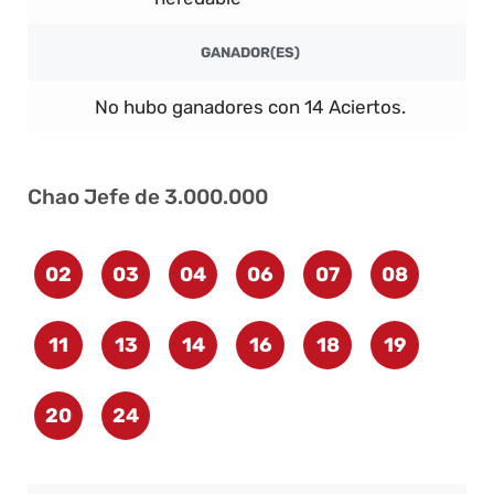
GANADOR(ES)
No hubo ganadores con 14 Aciertos.
Chao Jefe de 3.000.000
02
03
04
06
07
08
11
13
14
16
18
19
20
24