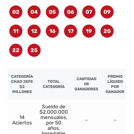
02
04
05
06
07
09
11
12
16
17
19
20
22
25
CATEGORÍA
PREMIO
CANTIDAD
CHAO JEFE
TOTAL
LÍQUIDO
DE
$2
CATEGORÍA
POR
GANADORES
MILLONES
GANADOR
Sueldo de
$2.000.000
14
mensuales,
-
-
Aciertos
por 50
años,
heredable