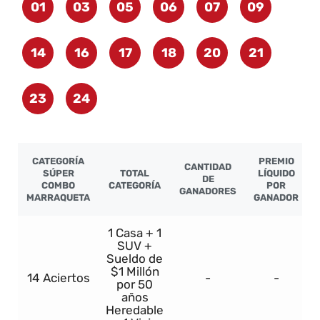
01
03
05
06
07
09
14
16
17
18
20
21
23
24
CATEGORÍA
PREMIO
CANTIDAD
SÚPER
TOTAL
LÍQUIDO
DE
COMBO
CATEGORÍA
POR
GANADORES
MARRAQUETA
GANADOR
1 Casa + 1
SUV +
Sueldo de
$1 Millón
14 Aciertos
-
-
por 50
años
Heredable