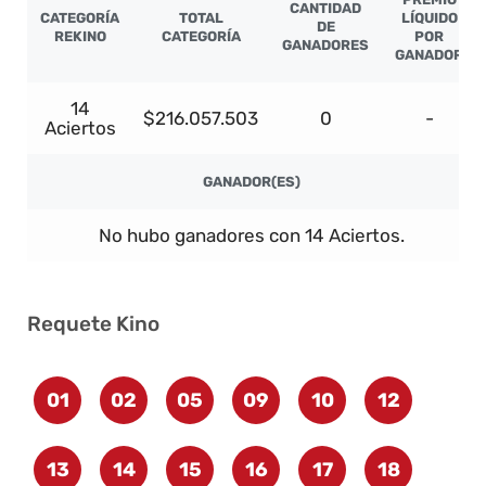
CANTIDAD
CATEGORÍA
TOTAL
LÍQUIDO
DE
REKINO
CATEGORÍA
POR
GANADORES
GANADOR
14
$216.057.503
0
-
Aciertos
GANADOR(ES)
No hubo ganadores con 14 Aciertos.
Requete Kino
01
02
05
09
10
12
13
14
15
16
17
18