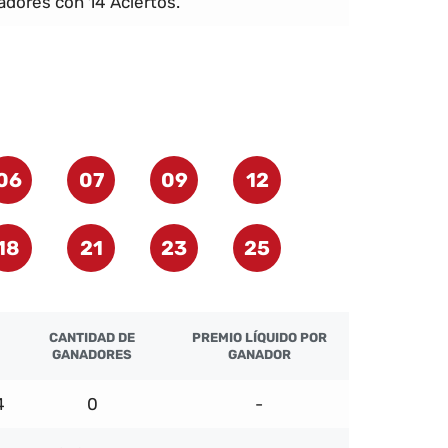
dores con 14 Aciertos.
06
07
09
12
18
21
23
25
CANTIDAD DE
PREMIO LÍQUIDO POR
GANADORES
GANADOR
4
0
-