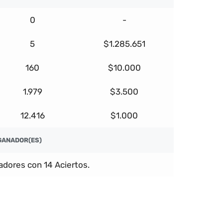
0
-
5
$1.285.651
160
$10.000
1.979
$3.500
12.416
$1.000
GANADOR(ES)
dores con 14 Aciertos.