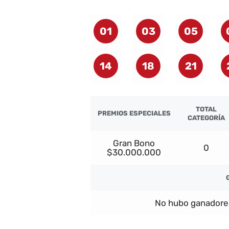
01
03
05
14
18
21
TOTAL
PREMIOS ESPECIALES
CATEGORÍA
Gran Bono
0
$30.000.000
No hubo ganadore