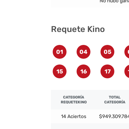
No hubo gana
Requete Kino
01
04
05
15
16
17
CATEGORÍA
TOTAL
REQUETEKINO
CATEGORÍA
14 Aciertos
$949.309.78