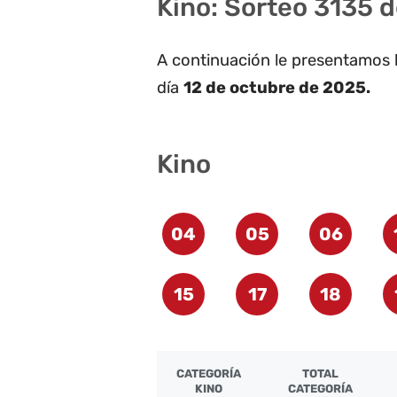
Kino: Sorteo 3135 
A continuación le presentamos 
día
12 de octubre de 2025.
Kino
04
05
06
15
17
18
CATEGORÍA
TOTAL
KINO
CATEGORÍA