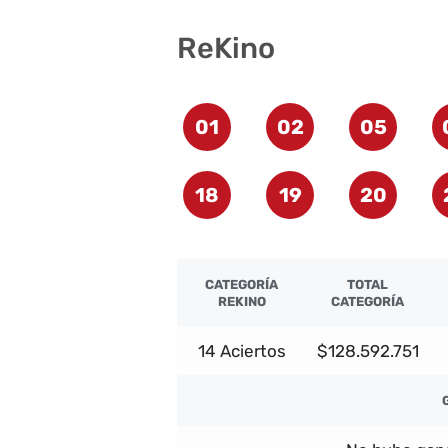
ReKino
01
02
05
18
19
20
CATEGORÍA
TOTAL
REKINO
CATEGORÍA
14 Aciertos
$128.592.751