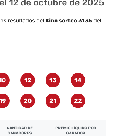
del 12 de octubre de 2025
los resultados del
Kino sorteo 3135
del
10
12
13
14
19
20
21
22
CANTIDAD DE
PREMIO LÍQUIDO POR
GANADORES
GANADOR