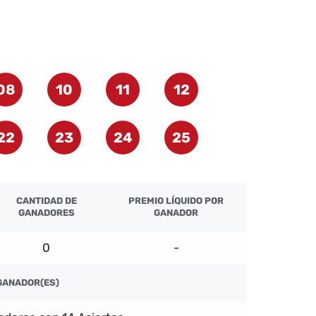
08
10
11
12
22
23
24
25
CANTIDAD DE
PREMIO LÍQUIDO POR
GANADORES
GANADOR
0
-
GANADOR(ES)