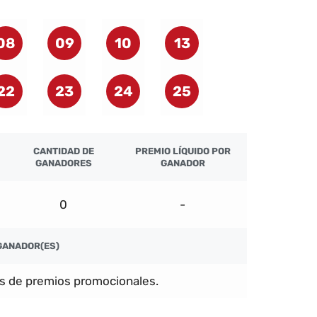
08
09
10
13
22
23
24
25
CANTIDAD DE
PREMIO LÍQUIDO POR
GANADORES
GANADOR
0
-
GANADOR(ES)
s de premios promocionales.