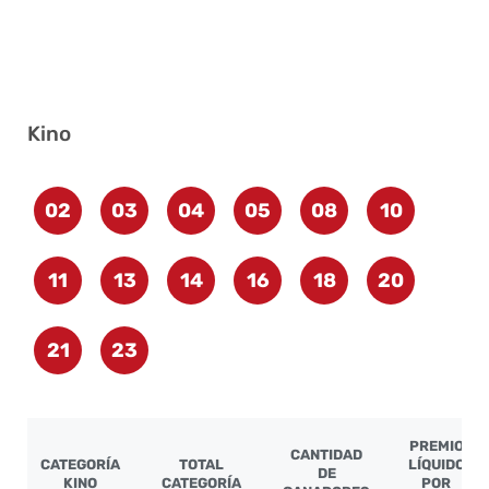
Kino
02
03
04
05
08
10
11
13
14
16
18
20
21
23
PREMIO
CANTIDAD
CATEGORÍA
TOTAL
LÍQUIDO
DE
KINO
CATEGORÍA
POR