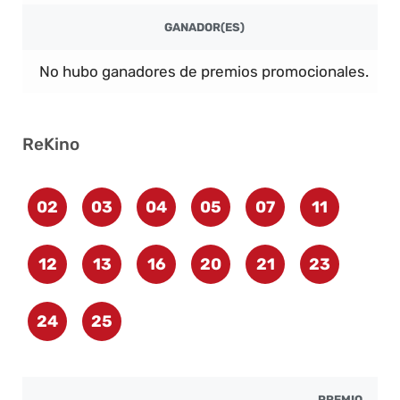
GANADOR(ES)
No hubo ganadores de premios promocionales.
ReKino
02
03
04
05
07
11
12
13
16
20
21
23
24
25
PREMIO