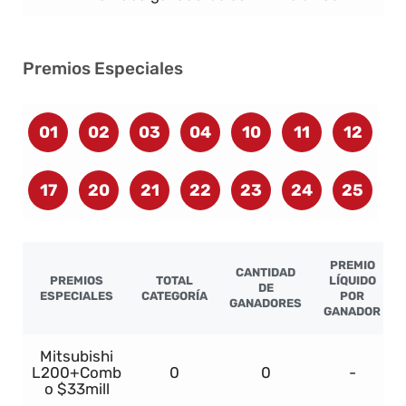
Premios Especiales
01
02
03
04
10
11
12
17
20
21
22
23
24
25
PREMIO
CANTIDAD
PREMIOS
TOTAL
LÍQUIDO
DE
ESPECIALES
CATEGORÍA
POR
GANADORES
GANADOR
Mitsubishi
L200+Comb
0
0
-
o $33mill