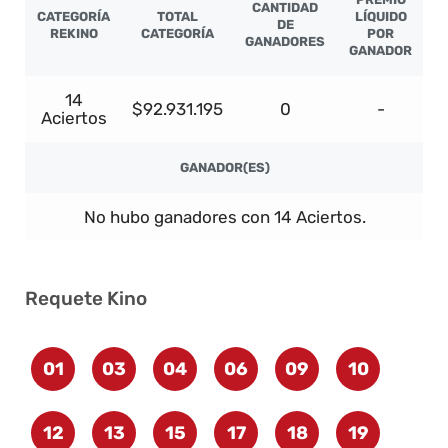
CANTIDAD
CATEGORÍA
TOTAL
LÍQUIDO
DE
REKINO
CATEGORÍA
POR
GANADORES
GANADOR
14
$92.931.195
0
-
Aciertos
GANADOR(ES)
No hubo ganadores con 14 Aciertos.
Requete Kino
01
03
04
06
09
10
12
13
15
17
18
19