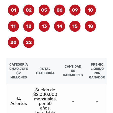
01
02
05
06
09
10
11
12
13
14
15
18
20
22
CATEGORÍA
PREMIO
CANTIDAD
CHAO JEFE
TOTAL
LÍQUIDO
DE
$2
CATEGORÍA
POR
GANADORES
MILLONES
GANADOR
Sueldo de
$2.000.000
14
mensuales,
-
-
Aciertos
por 50
años,
heredable