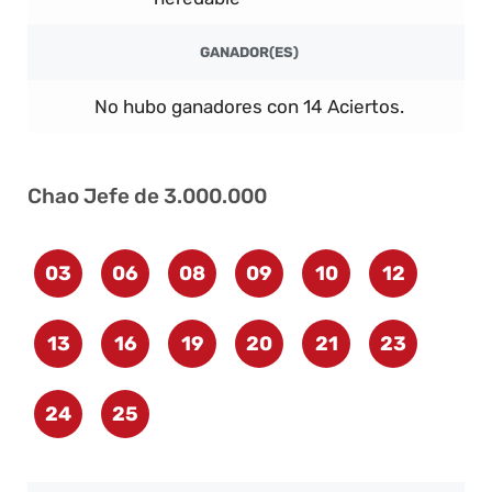
GANADOR(ES)
No hubo ganadores con 14 Aciertos.
Chao Jefe de 3.000.000
03
06
08
09
10
12
13
16
19
20
21
23
24
25