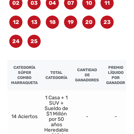
02
03
04
07
10
11
12
13
18
19
20
23
24
25
CATEGORÍA
PREMIO
CANTIDAD
SÚPER
TOTAL
LÍQUIDO
DE
COMBO
CATEGORÍA
POR
GANADORES
MARRAQUETA
GANADOR
1 Casa + 1
SUV +
Sueldo de
$1 Millón
14 Aciertos
-
-
por 50
años
Heredable