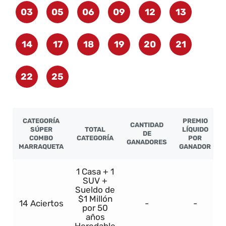
03
05
06
09
12
13
14
17
18
19
20
21
22
25
CATEGORÍA
PREMIO
CANTIDAD
SÚPER
TOTAL
LÍQUIDO
DE
COMBO
CATEGORÍA
POR
GANADORES
MARRAQUETA
GANADOR
1 Casa + 1
SUV +
Sueldo de
$1 Millón
14 Aciertos
-
-
por 50
años