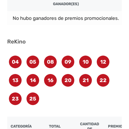
GANADOR(ES)
No hubo ganadores de premios promocionales.
ReKino
04
05
08
09
10
12
13
14
16
20
21
22
23
25
CANTIDAD
CATEGORÍA
TOTAL
PREMIO LÍ
DE