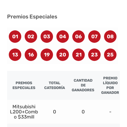
Premios Especiales
01
02
03
04
06
07
08
13
16
19
20
21
23
25
PREMIO
CANTIDAD
PREMIOS
TOTAL
LÍQUIDO
DE
ESPECIALES
CATEGORÍA
POR
GANADORES
GANADOR
Mitsubishi
L200+Comb
0
0
-
o $33mill