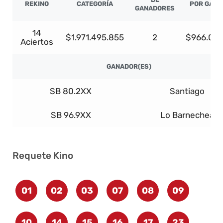
REKINO
CATEGORÍA
POR GAN
GANADORES
14
$1.971.495.855
2
$966.032
Aciertos
GANADOR(ES)
SB 80.2XX
Santiago
SB 96.9XX
Lo Barnechea
Requete Kino
01
02
03
07
08
09
10
14
15
16
17
23