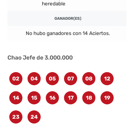
heredable
GANADOR(ES)
No hubo ganadores con 14 Aciertos.
Chao Jefe de 3.000.000
02
04
05
07
08
12
14
15
16
17
18
19
23
24