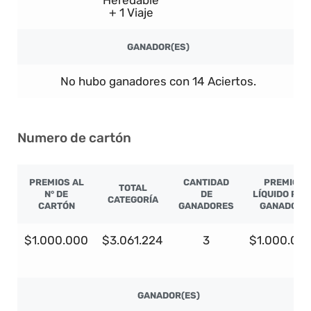
Heredable
+ 1 Viaje
GANADOR(ES)
No hubo ganadores con 14 Aciertos.
Numero de cartón
PREMIOS AL
CANTIDAD
PREMIO
TOTAL
N° DE
DE
LÍQUIDO POR
CATEGORÍA
CARTÓN
GANADORES
GANADOR
$1.000.000
$3.061.224
3
$1.000.00
GANADOR(ES)