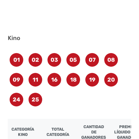
Kino
01
02
03
05
07
08
09
11
16
18
19
20
24
25
CANTIDAD
PREMIO
CATEGORÍA
TOTAL
DE
LÍQUIDO PO
KINO
CATEGORÍA
GANADORES
GANADOR