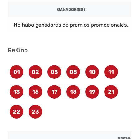
GANADOR(ES)
No hubo ganadores de premios promocionales.
ReKino
01
02
05
08
10
11
13
16
17
18
19
21
22
23
PREMIO