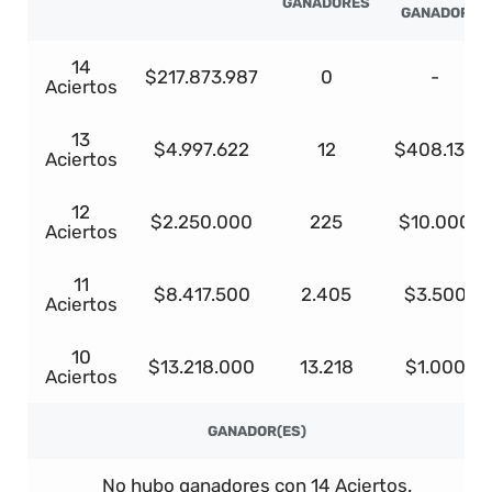
GANADORES
GANADOR
14
$217.873.987
0
-
Aciertos
13
$4.997.622
12
$408.139
Aciertos
12
$2.250.000
225
$10.000
Aciertos
11
$8.417.500
2.405
$3.500
Aciertos
10
$13.218.000
13.218
$1.000
Aciertos
GANADOR(ES)
No hubo ganadores con 14 Aciertos.