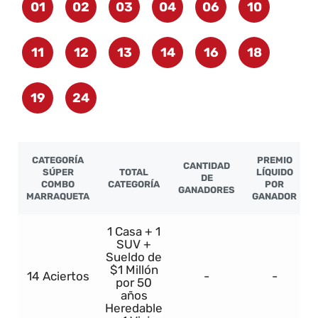
01
02
03
04
06
10
11
12
13
14
16
18
19
24
CATEGORÍA
PREMIO
CANTIDAD
SÚPER
TOTAL
LÍQUIDO
DE
COMBO
CATEGORÍA
POR
GANADORES
MARRAQUETA
GANADOR
1 Casa + 1
SUV +
Sueldo de
$1 Millón
14 Aciertos
-
-
por 50
años
Heredable