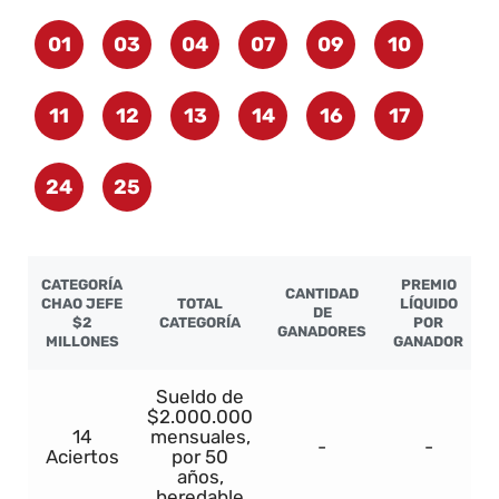
01
03
04
07
09
10
11
12
13
14
16
17
24
25
CATEGORÍA
PREMIO
CANTIDAD
CHAO JEFE
TOTAL
LÍQUIDO
DE
$2
CATEGORÍA
POR
GANADORES
MILLONES
GANADOR
Sueldo de
$2.000.000
14
mensuales,
-
-
Aciertos
por 50
años,
heredable