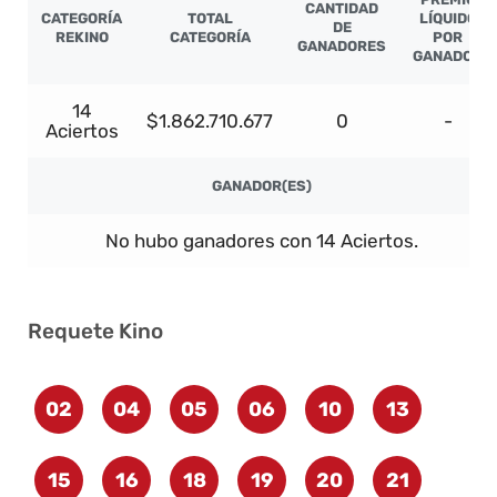
CANTIDAD
CATEGORÍA
TOTAL
LÍQUIDO
DE
REKINO
CATEGORÍA
POR
GANADORES
GANADOR
14
$1.862.710.677
0
-
Aciertos
GANADOR(ES)
No hubo ganadores con 14 Aciertos.
Requete Kino
02
04
05
06
10
13
15
16
18
19
20
21