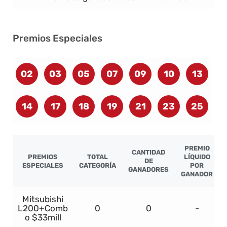
Premios Especiales
02
03
05
07
09
10
13
14
17
18
19
21
23
25
PREMIO
CANTIDAD
PREMIOS
TOTAL
LÍQUIDO
DE
ESPECIALES
CATEGORÍA
POR
GANADORES
GANADOR
Mitsubishi
L200+Comb
0
0
-
o $33mill