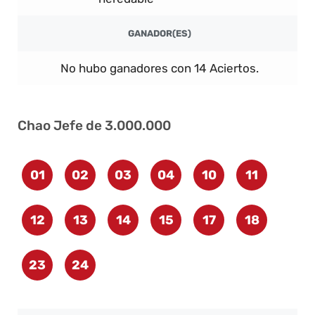
GANADOR(ES)
No hubo ganadores con 14 Aciertos.
Chao Jefe de 3.000.000
01
02
03
04
10
11
12
13
14
15
17
18
23
24