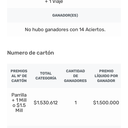
+ 1 Viaje
GANADOR(ES)
No hubo ganadores con 14 Aciertos.
Numero de cartón
PREMIOS
CANTIDAD
PREMIO
TOTAL
AL N° DE
DE
LÍQUIDO POR
CATEGORÍA
CARTÓN
GANADORES
GANADOR
Parrilla
+ 1 Mill
$1.530.612
1
$1.500.000
o $1.5
Mill