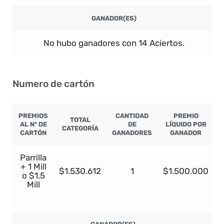
GANADOR(ES)
No hubo ganadores con 14 Aciertos.
Numero de cartón
PREMIOS
CANTIDAD
PREMIO
TOTAL
AL N° DE
DE
LÍQUIDO POR
CATEGORÍA
CARTÓN
GANADORES
GANADOR
Parrilla
+ 1 Mill
$1.530.612
1
$1.500.000
o $1.5
Mill