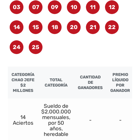
03
07
09
10
11
12
14
15
18
20
21
22
24
25
CATEGORÍA
PREMIO
CANTIDAD
CHAO JEFE
TOTAL
LÍQUIDO
DE
$2
CATEGORÍA
POR
GANADORES
MILLONES
GANADOR
Sueldo de
$2.000.000
14
mensuales,
-
-
Aciertos
por 50
años,
heredable