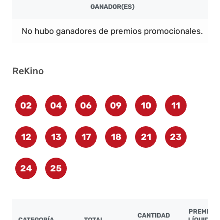
GANADOR(ES)
No hubo ganadores de premios promocionales.
ReKino
02
04
06
09
10
11
12
13
17
18
21
23
24
25
PREMIO
CANTIDAD
CATEGORÍA
TOTAL
LÍQUIDO