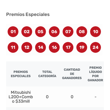
Premios Especiales
01
02
05
06
07
08
10
11
12
14
16
17
19
24
PREMIO
CANTIDAD
PREMIOS
TOTAL
LÍQUIDO
DE
ESPECIALES
CATEGORÍA
POR
GANADORES
GANADOR
Mitsubishi
L200+Comb
0
0
-
o $33mill