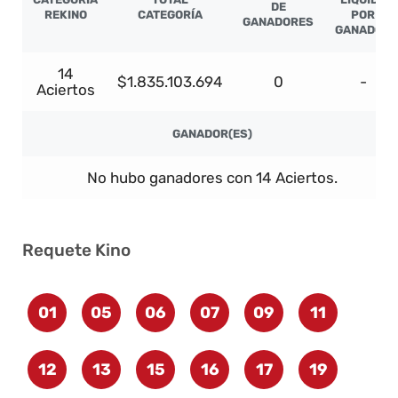
DE
REKINO
CATEGORÍA
POR
GANADORES
GANADOR
14
$1.835.103.694
0
-
Aciertos
GANADOR(ES)
No hubo ganadores con 14 Aciertos.
Requete Kino
01
05
06
07
09
11
12
13
15
16
17
19