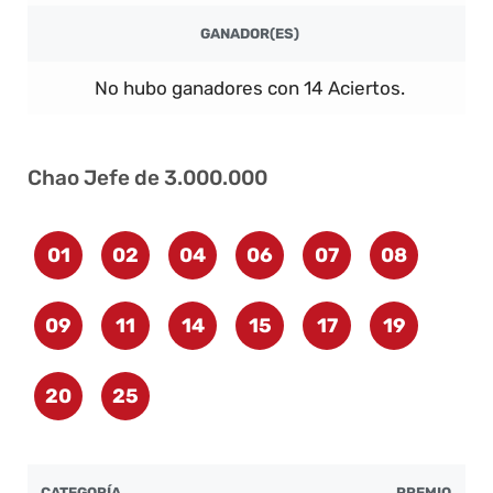
GANADOR(ES)
No hubo ganadores con 14 Aciertos.
Chao Jefe de 3.000.000
01
02
04
06
07
08
09
11
14
15
17
19
20
25
CATEGORÍA
PREMIO