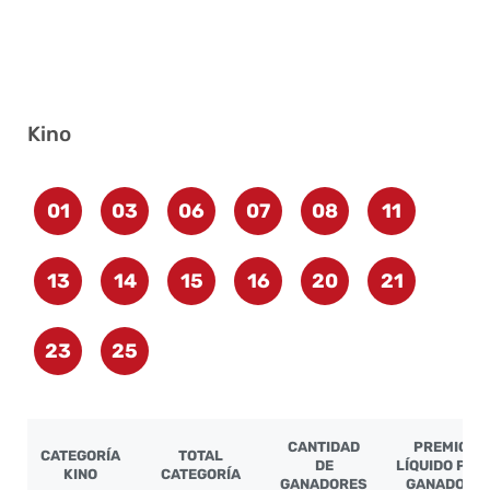
Kino
01
03
06
07
08
11
13
14
15
16
20
21
23
25
CANTIDAD
PREMIO
CATEGORÍA
TOTAL
DE
LÍQUIDO POR
KINO
CATEGORÍA
GANADORES
GANADOR