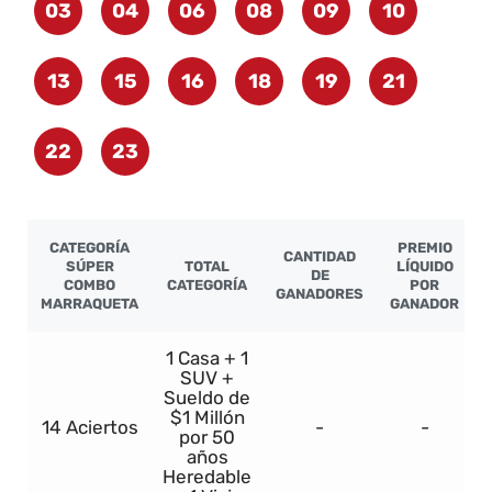
03
04
06
08
09
10
13
15
16
18
19
21
22
23
CATEGORÍA
PREMIO
CANTIDAD
SÚPER
TOTAL
LÍQUIDO
DE
COMBO
CATEGORÍA
POR
GANADORES
MARRAQUETA
GANADOR
1 Casa + 1
SUV +
Sueldo de
$1 Millón
14 Aciertos
-
-
por 50
años
Heredable