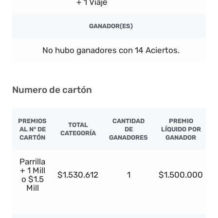
+ 1 Viaje
GANADOR(ES)
No hubo ganadores con 14 Aciertos.
Numero de cartón
PREMIOS
CANTIDAD
PREMIO
TOTAL
AL N° DE
DE
LÍQUIDO POR
CATEGORÍA
CARTÓN
GANADORES
GANADOR
Parrilla
+ 1 Mill
$1.530.612
1
$1.500.000
o $1.5
Mill