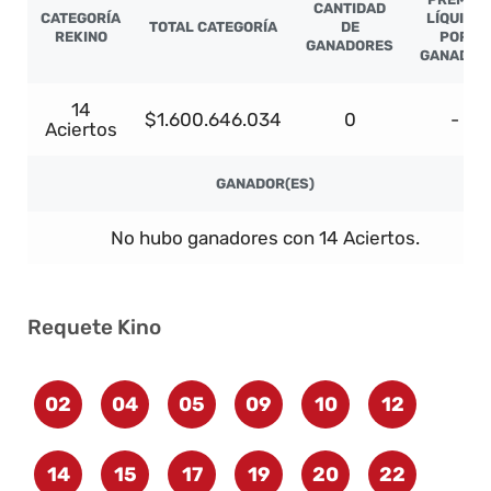
CANTIDAD
CATEGORÍA
LÍQUIDO
TOTAL CATEGORÍA
DE
REKINO
POR
GANADORES
GANADOR
14
$1.600.646.034
0
-
Aciertos
GANADOR(ES)
No hubo ganadores con 14 Aciertos.
Requete Kino
02
04
05
09
10
12
14
15
17
19
20
22