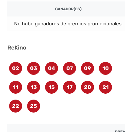
GANADOR(ES)
No hubo ganadores de premios promocionales.
ReKino
02
03
04
07
09
10
11
13
15
17
20
21
22
25
PREMIO