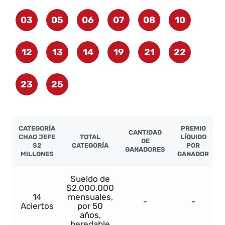
03
05
06
07
08
10
12
13
14
19
21
22
23
25
CATEGORÍA
PREMIO
CANTIDAD
CHAO JEFE
TOTAL
LÍQUIDO
DE
$2
CATEGORÍA
POR
GANADORES
MILLONES
GANADOR
Sueldo de
$2.000.000
14
mensuales,
-
-
Aciertos
por 50
años,
heredable