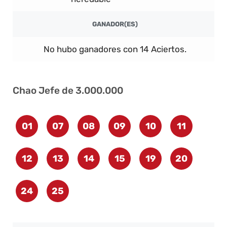
GANADOR(ES)
No hubo ganadores con 14 Aciertos.
Chao Jefe de 3.000.000
01
07
08
09
10
11
12
13
14
15
19
20
24
25