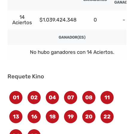
GANADOR
14
$1.039.424.348
0
-
Aciertos
GANADOR(ES)
No hubo ganadores con 14 Aciertos.
Requete Kino
01
02
04
07
08
11
13
16
18
19
20
22