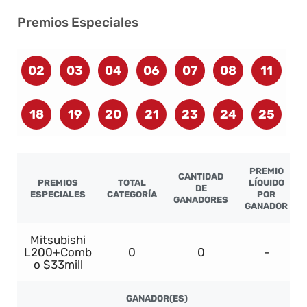
Premios Especiales
02
03
04
06
07
08
11
18
19
20
21
23
24
25
PREMIO
CANTIDAD
PREMIOS
TOTAL
LÍQUIDO
DE
ESPECIALES
CATEGORÍA
POR
GANADORES
GANADOR
Mitsubishi
L200+Comb
0
0
-
o $33mill
GANADOR(ES)