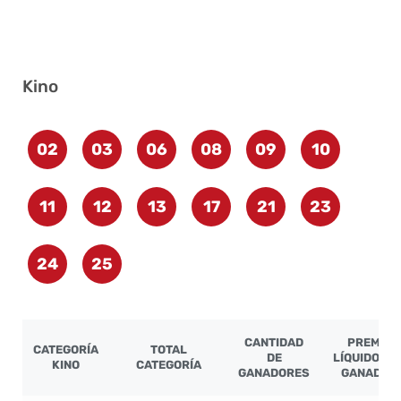
Kino
02
03
06
08
09
10
11
12
13
17
21
23
24
25
CANTIDAD
PREMIO
CATEGORÍA
TOTAL
DE
LÍQUIDO PO
KINO
CATEGORÍA
GANADORES
GANADOR