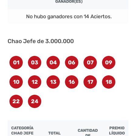
GANADOR(ES)
No hubo ganadores con 14 Aciertos.
Chao Jefe de 3.000.000
01
03
04
06
07
09
10
12
13
16
17
18
22
24
CATEGORÍA
PREMIO
CANTIDAD
CHAO JEFE
TOTAL
LÍQUIDO
DE