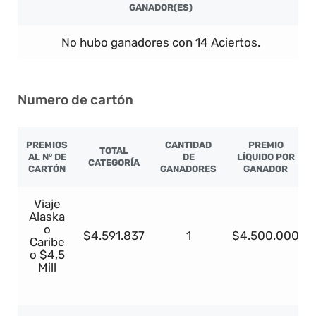
GANADOR(ES)
No hubo ganadores con 14 Aciertos.
Numero de cartón
PREMIOS
CANTIDAD
PREMIO
TOTAL
AL N° DE
DE
LÍQUIDO POR
CATEGORÍA
CARTÓN
GANADORES
GANADOR
Viaje
Alaska
o
$4.591.837
1
$4.500.000
Caribe
o $4,5
Mill