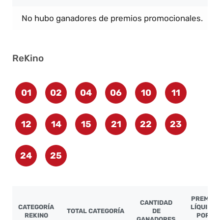
No hubo ganadores de premios promocionales.
ReKino
01
02
04
06
10
11
12
14
15
21
22
23
24
25
PREMIO
CANTIDAD
CATEGORÍA
LÍQUIDO
TOTAL CATEGORÍA
DE
REKINO
POR
GANADORES