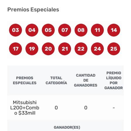
Premios Especiales
03
04
05
07
08
11
14
17
19
20
21
22
24
25
PREMIO
CANTIDAD
PREMIOS
TOTAL
LÍQUIDO
DE
ESPECIALES
CATEGORÍA
POR
GANADORES
GANADOR
Mitsubishi
L200+Comb
0
0
-
o $33mill
GANADOR(ES)