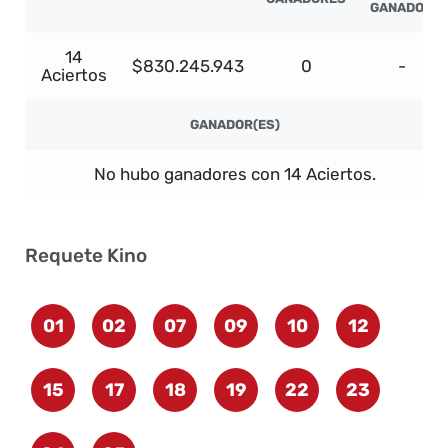
GANADOR
14
$830.245.943
0
-
Aciertos
GANADOR(ES)
No hubo ganadores con 14 Aciertos.
Requete Kino
01
02
07
09
10
12
15
17
18
19
22
23