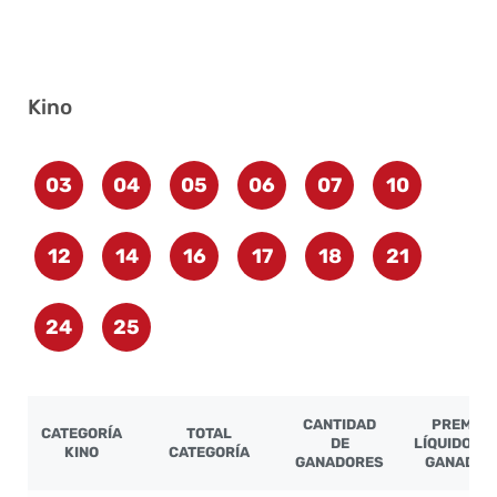
Kino
03
04
05
06
07
10
12
14
16
17
18
21
24
25
CANTIDAD
PREMIO
CATEGORÍA
TOTAL
DE
LÍQUIDO PO
KINO
CATEGORÍA
GANADORES
GANADOR