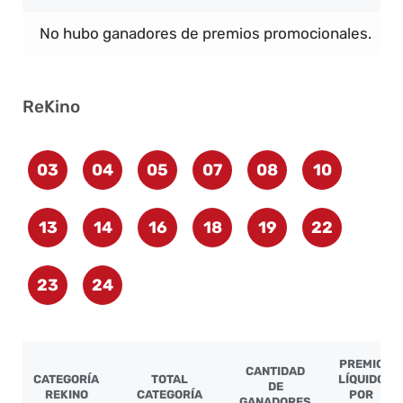
No hubo ganadores de premios promocionales.
ReKino
03
04
05
07
08
10
13
14
16
18
19
22
23
24
PREMIO
CANTIDAD
CATEGORÍA
TOTAL
LÍQUIDO
DE
REKINO
CATEGORÍA
POR
GANADORES