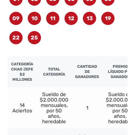
09
10
11
12
13
19
22
25
CATEGORÍA
CANTIDAD
PREMIO
CHAO JEFE
TOTAL
DE
LÍQUIDO POR
$2
CATEGORÍA
GANADORES
GANADOR
MILLONES
Sueldo de
Sueldo de
$2.000.000
$2.000.000
14
mensuales,
mensuales,
1
Aciertos
por 50
por 50
años,
años,
heredable
heredable