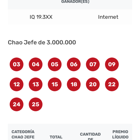
GANADOR(ES)
IQ 19.3XX
Internet
Chao Jefe de 3.000.000
03
04
05
06
07
09
12
13
15
18
20
22
24
25
CATEGORÍA
PREMIO
CANTIDAD
CHAO JEFE
TOTAL
LÍQUIDO
DE