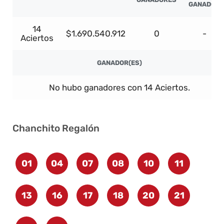
GANADOR
14
$1.690.540.912
0
-
Aciertos
GANADOR(ES)
No hubo ganadores con 14 Aciertos.
Chanchito Regalón
01
04
07
08
10
11
13
16
17
18
20
21