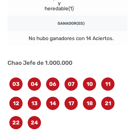
y
heredable(1)
GANADOR(ES)
No hubo ganadores con 14 Aciertos.
Chao Jefe de 1.000.000
03
04
06
07
10
11
12
13
14
17
18
21
22
24