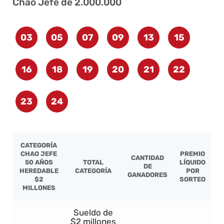
Chao Jefe de 2.000.000
03
05
07
09
13
15
16
18
19
20
21
22
23
24
CATEGORÍA
CHAO JEFE
PREMIO
CANTIDAD
50 AÑOS
TOTAL
LÍQUIDO
DE
HEREDABLE
CATEGORÍA
POR
GANADORES
$2
SORTEO
MILLONES
Sueldo de
$2 millones