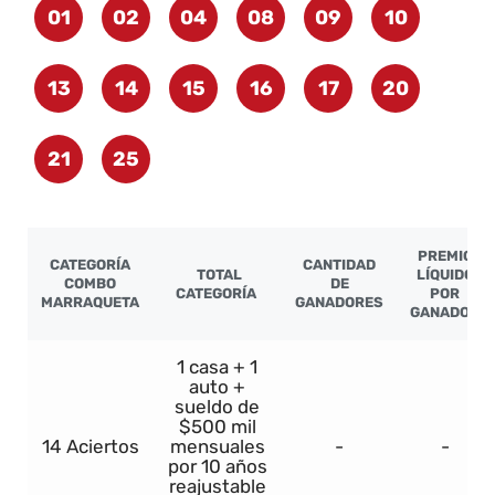
01
02
04
08
09
10
13
14
15
16
17
20
21
25
PREMIO
CATEGORÍA
CANTIDAD
TOTAL
LÍQUIDO
COMBO
DE
CATEGORÍA
POR
MARRAQUETA
GANADORES
GANADOR
1 casa + 1
auto +
sueldo de
$500 mil
14 Aciertos
mensuales
-
-
por 10 años
reajustable