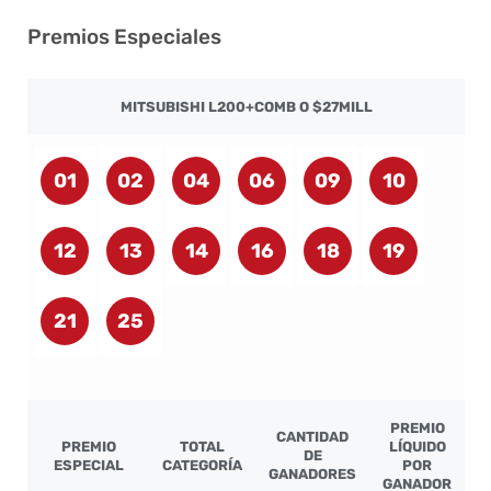
Premios Especiales
MITSUBISHI L200+COMB O $27MILL
01
02
04
06
09
10
12
13
14
16
18
19
21
25
PREMIO
CANTIDAD
PREMIO
TOTAL
LÍQUIDO
DE
ESPECIAL
CATEGORÍA
POR
GANADORES
GANADOR