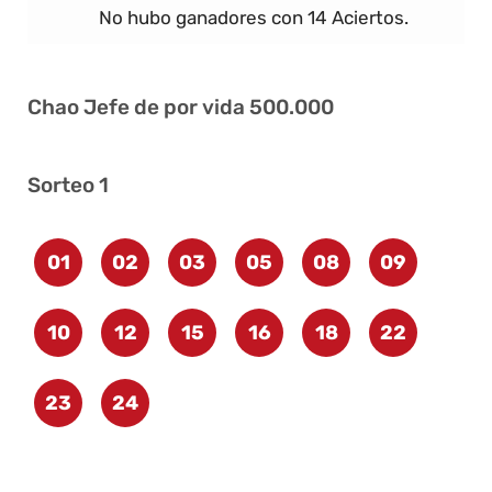
No hubo ganadores con 14 Aciertos.
Chao Jefe de por vida 500.000
Sorteo 1
01
02
03
05
08
09
10
12
15
16
18
22
23
24