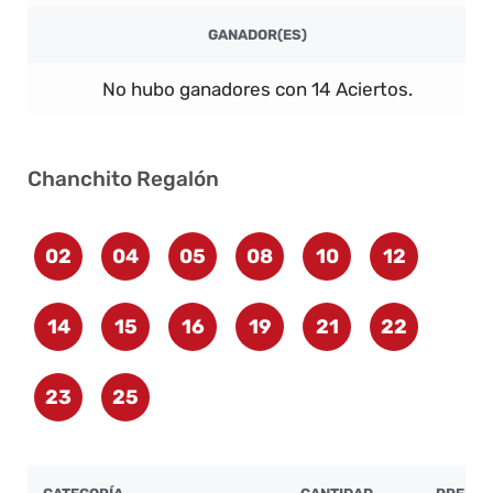
GANADOR(ES)
No hubo ganadores con 14 Aciertos.
Chanchito Regalón
02
04
05
08
10
12
14
15
16
19
21
22
23
25