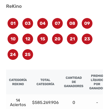
ReKino
01
03
04
07
08
09
10
12
15
20
21
23
24
25
PREMIO
CANTIDAD
CATEGORÍA
TOTAL
LÍQUIDO
DE
REKINO
CATEGORÍA
POR
GANADORES
GANADOR
14
$585.269.906
0
-
Aciertos