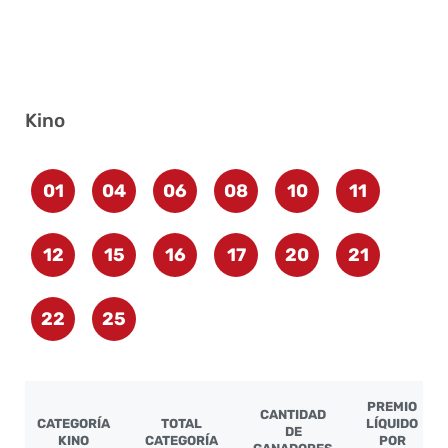
Kino
01
04
06
08
10
11
12
15
16
17
20
21
22
25
PREMIO
CANTIDAD
CATEGORÍA
TOTAL
LÍQUIDO
DE
KINO
CATEGORÍA
POR