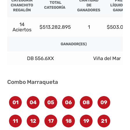
CATEGORÍA
CANTIDAD
PREMIO
TOTAL
CHANCHITO
DE
LÍQUIDO P
CATEGORÍA
REGALÓN
GANADORES
GANADO
14
$513.282.895
1
$503.017.
Aciertos
GANADOR(ES)
DB 556.6XX
Viña del Mar
Combo Marraqueta
01
04
05
06
08
09
11
12
17
18
19
21