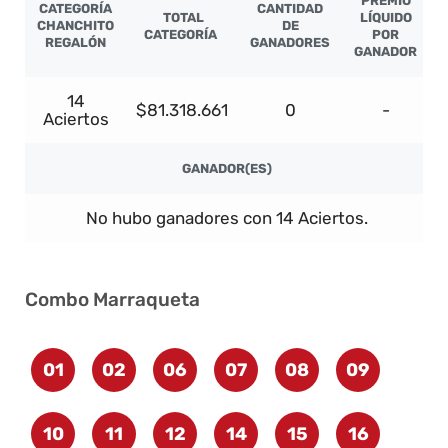
PREMIO
CATEGORÍA
CANTIDAD
TOTAL
LÍQUIDO
CHANCHITO
DE
CATEGORÍA
POR
REGALÓN
GANADORES
GANADOR
14
$81.318.661
0
-
Aciertos
GANADOR(ES)
No hubo ganadores con 14 Aciertos.
Combo Marraqueta
01
02
06
07
08
09
10
11
12
14
15
16