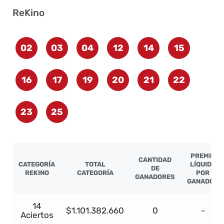
ReKino
02
03
04
12
14
15
16
17
19
20
21
22
23
25
PREMIO
CANTIDAD
CATEGORÍA
TOTAL
LÍQUIDO
DE
REKINO
CATEGORÍA
POR
GANADORES
GANADOR
14
$1.101.382.660
0
-
Aciertos