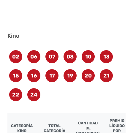
Kino
02
06
07
08
10
13
15
16
17
19
20
21
22
24
PREMIO
CANTIDAD
CATEGORÍA
TOTAL
LÍQUIDO
DE
KINO
CATEGORÍA
POR