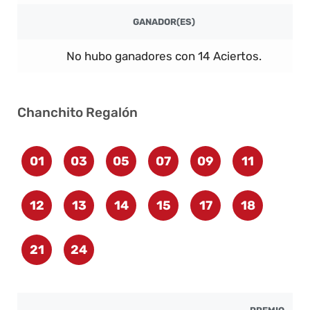
GANADOR(ES)
No hubo ganadores con 14 Aciertos.
Chanchito Regalón
01
03
05
07
09
11
12
13
14
15
17
18
21
24