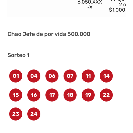
6.050.XXX
2 o
-X
$1.000.0
Chao Jefe de por vida 500.000
Sorteo 1
01
04
06
07
11
14
15
16
17
18
19
22
23
24