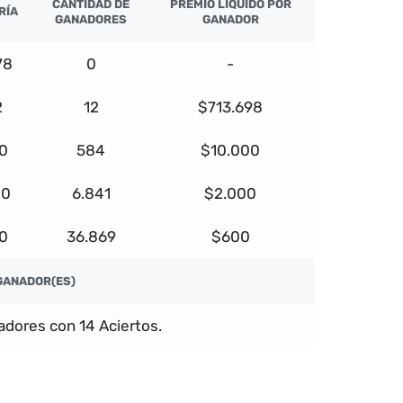
CANTIDAD DE
PREMIO LÍQUIDO POR
RÍA
GANADORES
GANADOR
78
0
-
2
12
$713.698
0
584
$10.000
00
6.841
$2.000
00
36.869
$600
GANADOR(ES)
dores con 14 Aciertos.