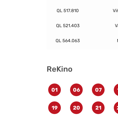
QL 517.810
Vi
QL 521.403
V
QL 564.063
ReKino
01
06
07
19
20
21