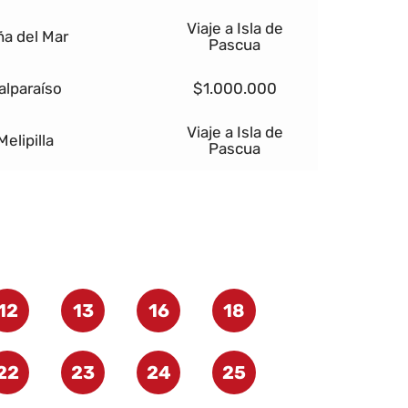
Viaje a Isla de
ña del Mar
Pascua
alparaíso
$1.000.000
Viaje a Isla de
Melipilla
Pascua
12
13
16
18
22
23
24
25