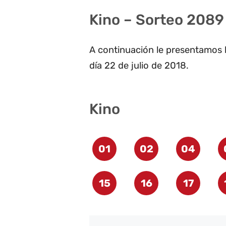
Kino – Sorteo 2089 
A continuación le presentamos l
día 22 de julio de 2018.
Kino
01
02
04
15
16
17