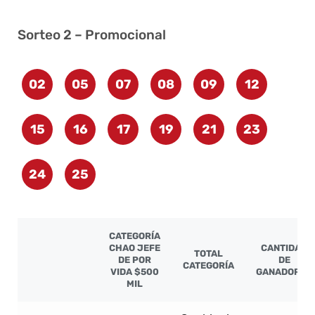
Sorteo 2 – Promocional
02
05
07
08
09
12
15
16
17
19
21
23
24
25
CATEGORÍA
CHAO JEFE
CANTIDAD
TOTAL
DE POR
DE
CATEGORÍA
VIDA $500
GANADORES
MIL