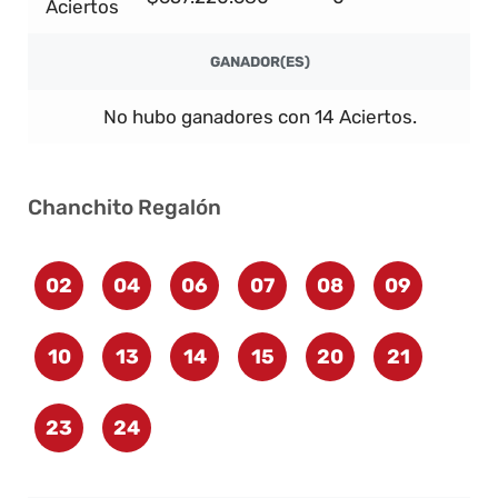
Aciertos
GANADOR(ES)
No hubo ganadores con 14 Aciertos.
Chanchito Regalón
02
04
06
07
08
09
10
13
14
15
20
21
23
24