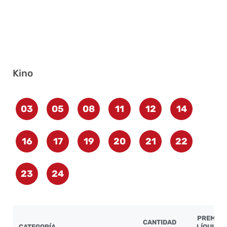
Kino
03
05
08
11
12
14
16
17
19
20
21
22
23
24
PREMIO
CANTIDAD
CATEGORÍA
LÍQUIDO