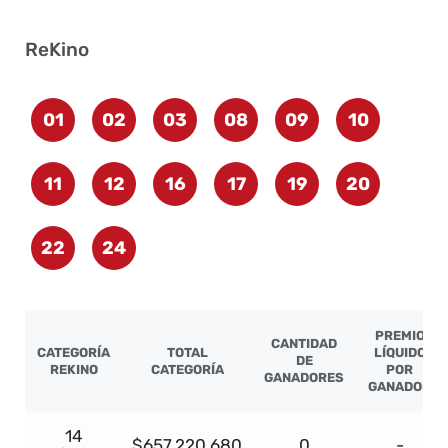
ReKino
01
02
03
08
09
10
11
12
16
17
19
20
22
24
PREMIO
CANTIDAD
CATEGORÍA
TOTAL
LÍQUIDO
DE
REKINO
CATEGORÍA
POR
GANADORES
GANADOR
14
$657.220.680
0
-