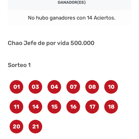
GANADOR(ES)
No hubo ganadores con 14 Aciertos.
Chao Jefe de por vida 500.000
Sorteo 1
01
03
04
07
08
10
11
14
15
16
17
18
20
21