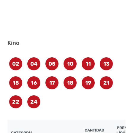
Kino
02
04
05
10
11
13
15
16
17
18
19
21
22
24
PREMIO
CANTIDAD
CATEGORÍA
LÍQUIDO