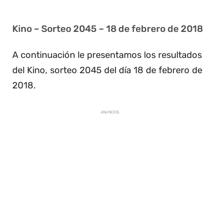
Kino – Sorteo 2045 – 18 de febrero de 2018
A continuación le presentamos los resultados
del Kino, sorteo 2045 del día 18 de febrero de
2018.
ANUNCIOS