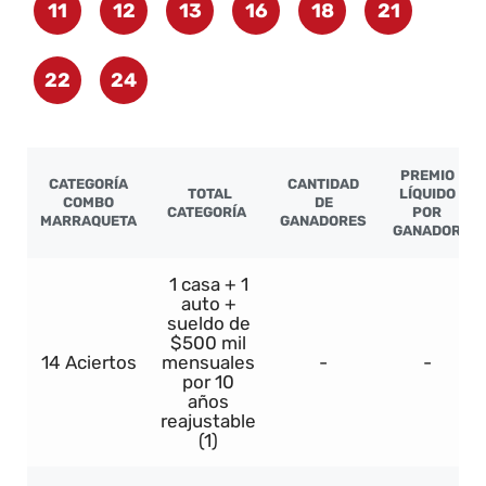
11
12
13
16
18
21
22
24
PREMIO
CATEGORÍA
CANTIDAD
TOTAL
LÍQUIDO
COMBO
DE
CATEGORÍA
POR
MARRAQUETA
GANADORES
GANADOR
1 casa + 1
auto +
sueldo de
$500 mil
14 Aciertos
mensuales
-
-
por 10
años
reajustable
(1)