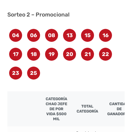
Sorteo 2 – Promocional
04
06
08
13
15
16
17
18
19
20
21
22
23
25
CATEGORÍA
CHAO JEFE
CANTIDAD
TOTAL
DE POR
DE
CATEGORÍA
VIDA $500
GANADORES
MIL