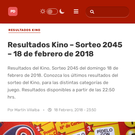
RESULTADOS KINO
Resultados Kino – Sorteo 2045
– 18 de febrero de 2018
Resultados del Kino, Sorteo 2045 del domingo 18 de
febrero de 2018. Conozca los últimos resultados del
sorteo del Kino, para las distintas categorías de
juego. Resultados disponibles a partir de las 22:50
hrs.
Por
Martín Villalba
·
18 Febrero, 2018 - 23:50