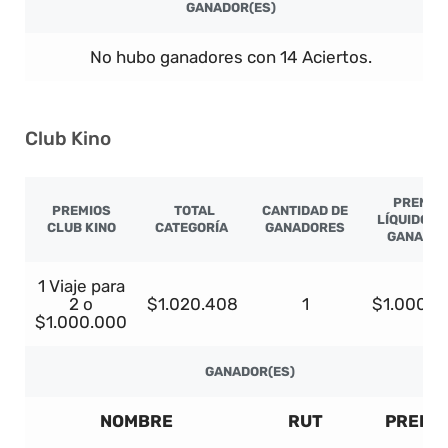
GANADOR(ES)
No hubo ganadores con 14 Aciertos.
Club Kino
PREMIO
PREMIOS
TOTAL
CANTIDAD DE
LÍQUIDO P
CLUB KINO
CATEGORÍA
GANADORES
GANADO
1 Viaje para
2 o
$1.020.408
1
$1.000.0
$1.000.000
GANADOR(ES)
NOMBRE
RUT
PREMI