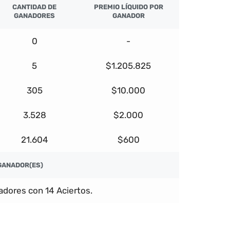
CANTIDAD DE
PREMIO LÍQUIDO POR
GANADORES
GANADOR
0
-
5
$1.205.825
305
$10.000
3.528
$2.000
21.604
$600
GANADOR(ES)
dores con 14 Aciertos.