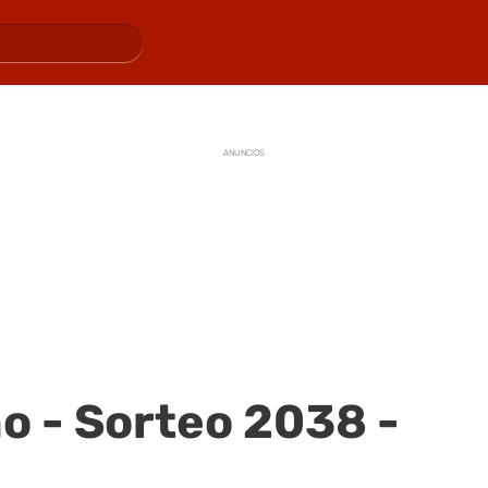
ANUNCIOS
o - Sorteo 2038 -