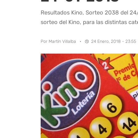
Resultados Kino, Sorteo 2038 del 24
sorteo del Kino, para las distintas ca
Por
Martín Villalba
·
24 Enero, 2018 - 23:55