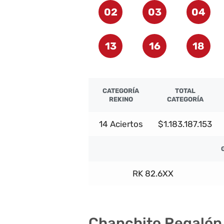
02
03
04
13
16
18
CATEGORÍA
TOTAL
REKINO
CATEGORÍA
14 Aciertos
$1.183.187.153
RK 82.6XX
Chanchito Regalón