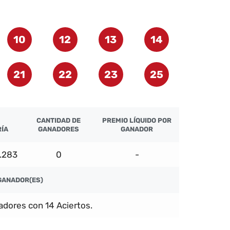
10
12
13
14
21
22
23
25
CANTIDAD DE
PREMIO LÍQUIDO POR
ÍA
GANADORES
GANADOR
.283
0
-
GANADOR(ES)
dores con 14 Aciertos.