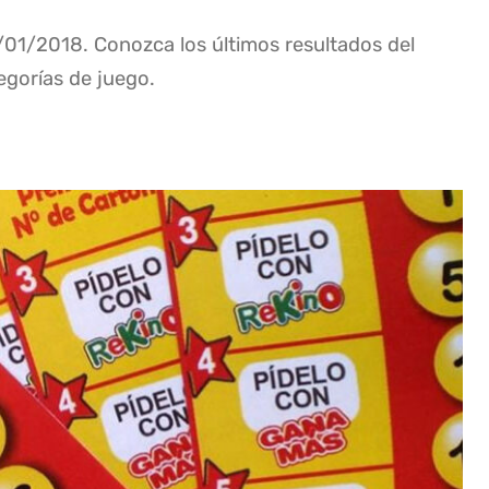
/01/2018. Conozca los últimos resultados del
tegorías de juego.