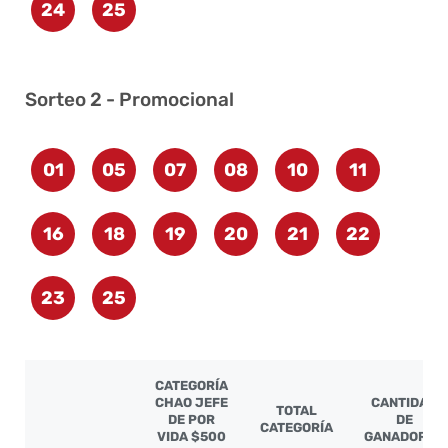
24
25
Sorteo 2 - Promocional
01
05
07
08
10
11
16
18
19
20
21
22
23
25
CATEGORÍA
CHAO JEFE
CANTIDAD
TOTAL
DE POR
DE
CATEGORÍA
VIDA $500
GANADORES