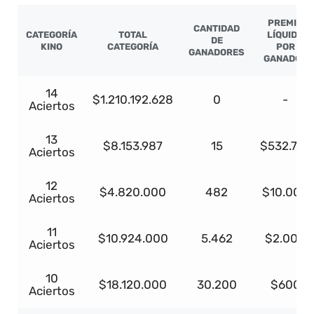
PREMIO
CANTIDAD
CATEGORÍA
TOTAL
LÍQUIDO
DE
KINO
CATEGORÍA
POR
GANADORES
GANADOR
14
$1.210.192.628
0
-
Aciertos
13
$8.153.987
15
$532.727
Aciertos
12
$4.820.000
482
$10.000
Aciertos
11
$10.924.000
5.462
$2.000
Aciertos
10
$18.120.000
30.200
$600
Aciertos