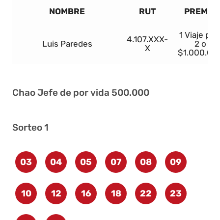
NOMBRE
RUT
PREMIO
1 Viaje par
4.107.XXX-
Luis Paredes
2 o
X
$1.000.00
Chao Jefe de por vida 500.000
Sorteo 1
03
04
05
07
08
09
10
12
16
18
22
23