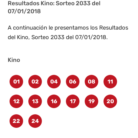
Resultados Kino: Sorteo 2033 del
07/01/2018
A continuación le presentamos los Resultados
del Kino, Sorteo 2033 del 07/01/2018.
Kino
01
02
04
06
08
11
12
13
16
17
19
20
22
24