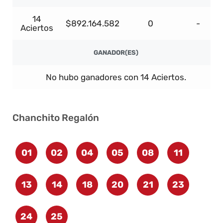
14
$892.164.582
0
-
Aciertos
GANADOR(ES)
No hubo ganadores con 14 Aciertos.
Chanchito Regalón
01
02
04
05
08
11
13
14
18
20
21
23
24
25