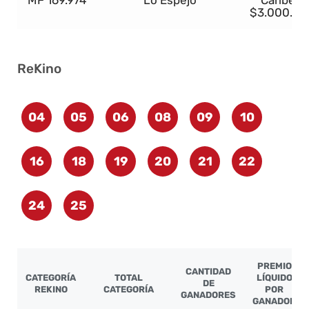
$3.000.00
ReKino
04
05
06
08
09
10
16
18
19
20
21
22
24
25
PREMIO
CANTIDAD
CATEGORÍA
TOTAL
LÍQUIDO
DE
REKINO
CATEGORÍA
POR
GANADORES
GANADOR