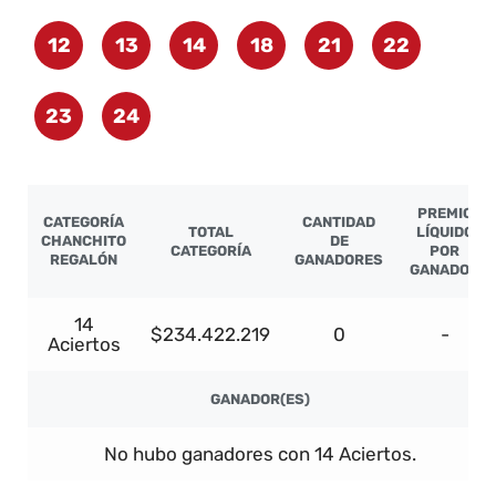
12
13
14
18
21
22
23
24
PREMIO
CATEGORÍA
CANTIDAD
TOTAL
LÍQUIDO
CHANCHITO
DE
CATEGORÍA
POR
REGALÓN
GANADORES
GANADOR
14
$234.422.219
0
-
Aciertos
GANADOR(ES)
No hubo ganadores con 14 Aciertos.