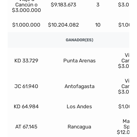
Cancún o
$9.183.673
3
$3.000
$3.000.000
$1.000.000
$10.204.082
10
$1.000
GANADOR(ES)
Viaje
KD 33.729
Punta Arenas
Cancú
$3.000
Viaje
JC 61.940
Antofagasta
Cancú
$3.000
KD 64.984
Los Andes
$1.000
Mazda
AT 67.145
Rancagua
Sport
$12.000