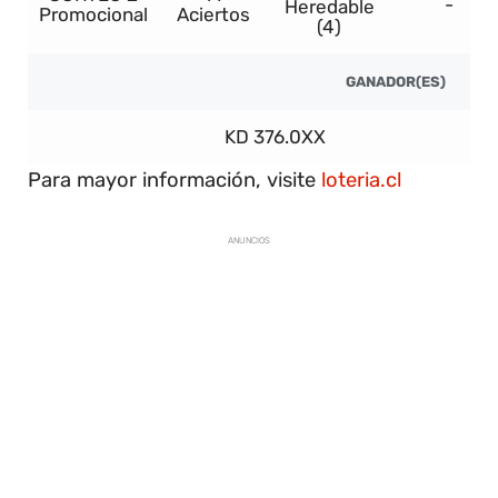
-
Heredable
Promocional
Aciertos
(4)
GANADOR(ES)
KD 376.0XX
In
Para mayor información, visite
loteria.cl
ANUNCIOS