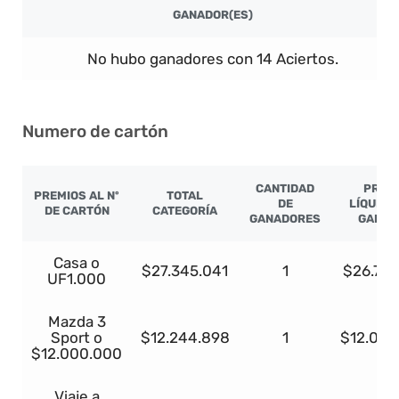
GANADOR(ES)
No hubo ganadores con 14 Aciertos.
Numero de cartón
CANTIDAD
PREM
PREMIOS AL Nº
TOTAL
DE
LÍQUIDO
DE CARTÓN
CATEGORÍA
GANADORES
GANAD
Casa o
$27.345.041
1
$26.798
UF1.000
Mazda 3
Sport o
$12.244.898
1
$12.000
$12.000.000
Viaje a