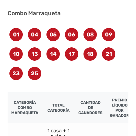
Combo Marraqueta
01
04
05
06
08
09
10
13
14
17
18
21
23
25
PREMIO
CATEGORÍA
CANTIDAD
TOTAL
LÍQUIDO
COMBO
DE
CATEGORÍA
POR
MARRAQUETA
GANADORES
GANADOR
1 casa + 1
auto +