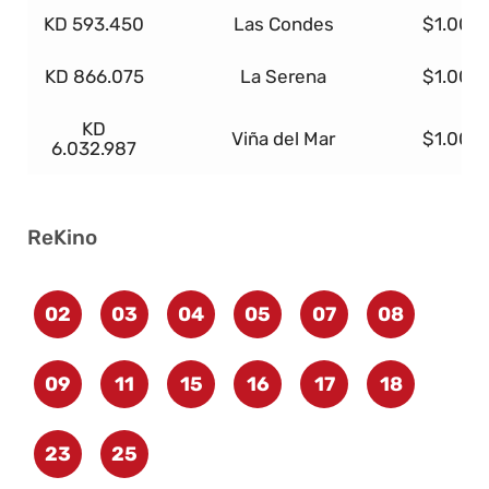
KD 593.450
Las Condes
$1.000
KD 866.075
La Serena
$1.000
KD
Viña del Mar
$1.000
6.032.987
ReKino
02
03
04
05
07
08
09
11
15
16
17
18
23
25