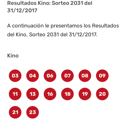
Resultados Kino: Sorteo 2031 del
31/12/2017
A continuación le presentamos los Resultados
del Kino, Sorteo 2031 del 31/12/2017.
Kino
03
04
06
07
08
09
11
13
16
18
19
20
21
23