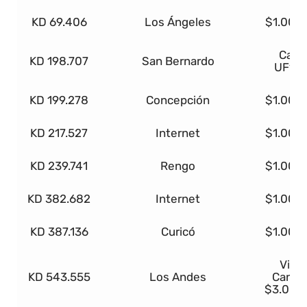
KD 69.406
Los Ángeles
$1.000
Casa
KD 198.707
San Bernardo
UF1.0
KD 199.278
Concepción
$1.000
KD 217.527
Internet
$1.000
KD 239.741
Rengo
$1.000
KD 382.682
Internet
$1.000
KD 387.136
Curicó
$1.000
Viaje
KD 543.555
Los Andes
Cancú
$3.000