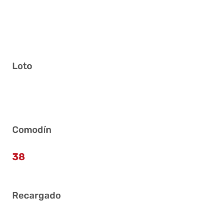
Loto
14 15 20 24 31 40
Comodín
38
Recargado