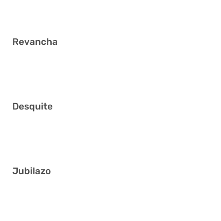
3 13 20 27 29 40
Revancha
1 2 13 18 28 34
Desquite
15 16 19 25 39 40
Jubilazo
4 15 25 30 31 36
7 14 17 32 33 35