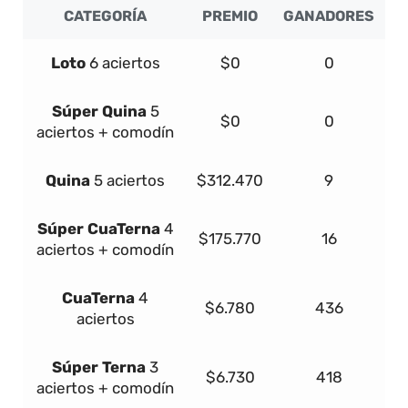
CATEGORÍA
PREMIO
GANADORES
Loto
6 aciertos
$0
0
Súper
Quina
5
$0
0
aciertos + comodín
Quina
5 aciertos
$312.470
9
Súper
Cua
Terna
4
$175.770
16
aciertos + comodín
Cua
Terna
4
$6.780
436
aciertos
Súper
Terna
3
$6.730
418
aciertos + comodín