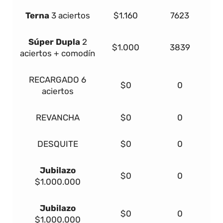
Terna
3 aciertos
$1.160
7623
Súper Dupla
2
$1.000
3839
aciertos + comodín
RECARGADO
6
$0
0
aciertos
REVANCHA
$0
0
DESQUITE
$0
0
Jubilazo
$0
0
$1.000.000
Jubilazo
$0
0
$1.000.000