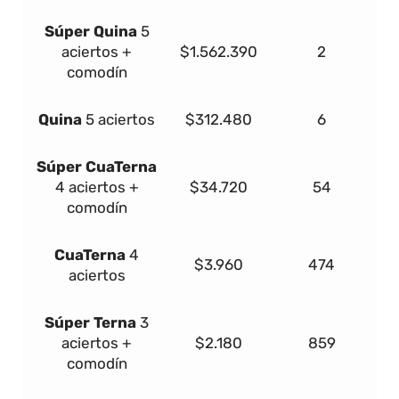
Súper
Quina
5
aciertos +
$1.562.390
2
comodín
Quina
5 aciertos
$312.480
6
Súper
Cua
Terna
4 aciertos +
$34.720
54
comodín
Cua
Terna
4
$3.960
474
aciertos
Súper
Terna
3
aciertos +
$2.180
859
comodín