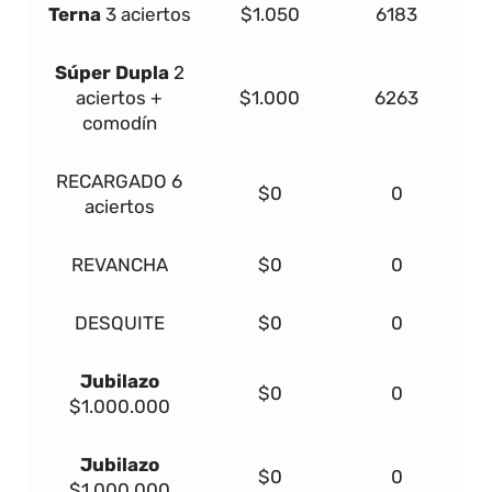
Terna
3 aciertos
$1.050
6183
Súper Dupla
2
aciertos +
$1.000
6263
comodín
RECARGADO
6
$0
0
aciertos
REVANCHA
$0
0
DESQUITE
$0
0
Jubilazo
$0
0
$1.000.000
Jubilazo
$0
0
$1.000.000