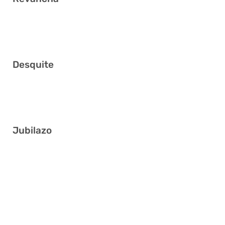
15 17 19 23 29 40
Desquite
8 19 20 32 35 37
Jubilazo
14 19 20 24 26 27
1 7 20 22 28 38
2 7 11 14 25 31
6 9 12 16 25 31
4 8 18 29 37 38