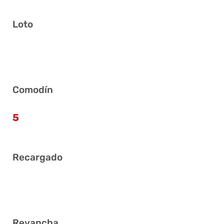
Loto
3 8 12 28 31 32
Comodín
5
Recargado
2 8 25 28 32 36
Revancha