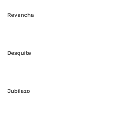
Revancha
7 15 22 29 33 40
Desquite
7 19 23 29 30 33
Jubilazo
2 9 10 17 23 38
2 8 13 22 36 38
1 14 18 21 22 29