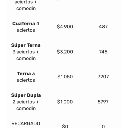
aciertos +
comodín
Cua
Terna
4
$4.900
487
aciertos
Súper
Terna
3 aciertos +
$3.200
745
comodín
Terna
3
$1.050
7207
aciertos
Súper Dupla
2 aciertos +
$1.000
5797
comodín
RECARGADO
$0
0