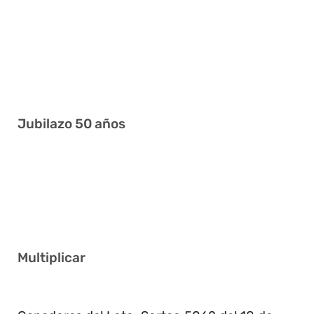
1 3 4 12 16 23
5 9 14 20 30 37
13 18 20 32 36 37
8 9 12 19 34 37
Jubilazo 50 años
10 12 20 22 34 38
10 12 13 27 29 34
3 10 11 13 17 37
Multiplicar
3