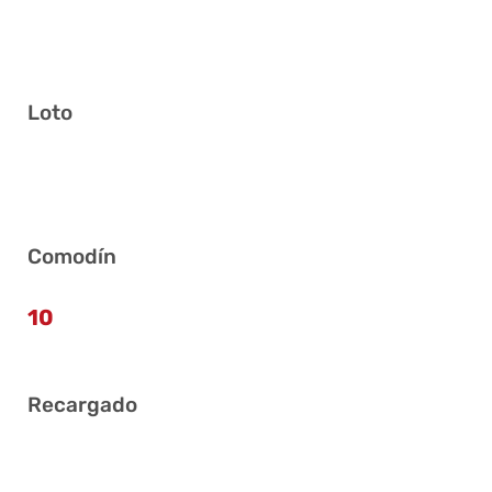
Loto
2 7 19 24 35 38
Comodín
10
Recargado
10 16 17 18 22 23