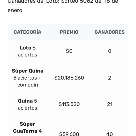
Ganadores del Loto: Sorteo 5062 del 18 de
enero
CATEGORÍA
PREMIO
GANADORES
Loto
6
$0
0
aciertos
Súper
Quina
5 aciertos +
$20.186.260
2
comodín
Quina
5
$113.520
21
aciertos
Súper
Cua
Terna
4
$59.600
40