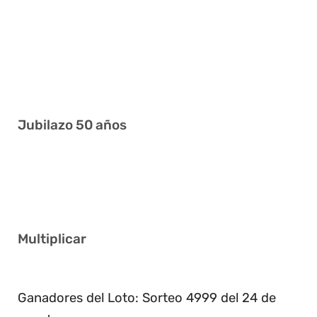
2 4 5 13 16 36
8 9 17 20 22 30
14 15 21 29 32 41
5 6 7 25 30 36
Jubilazo 50 años
7 8 12 27 31 33
5 13 19 21 28 32
Multiplicar
2
Ganadores del Loto: Sorteo 4999 del 24 de