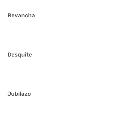
Revancha
1 18 19 20 29 34
Desquite
1 10 20 26 27 31
Jubilazo
7 8 19 24 28 40
4 6 12 15 17 32
1 4 7 26 30 34