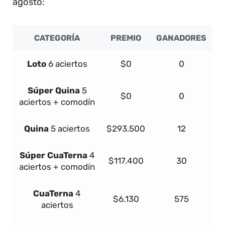
agosto:
CATEGORÍA
PREMIO
GANADORES
Loto
6 aciertos
$0
0
Súper
Quina
5
$0
0
aciertos + comodín
Quina
5 aciertos
$293.500
12
Súper
Cua
Terna
4
$117.400
30
aciertos + comodín
Cua
Terna
4
$6.130
575
aciertos