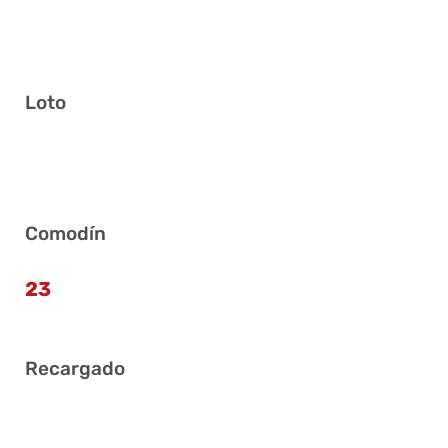
Loto
13 16 17 24 26 40
Comodín
23
Recargado
1 4 8 9 27 39