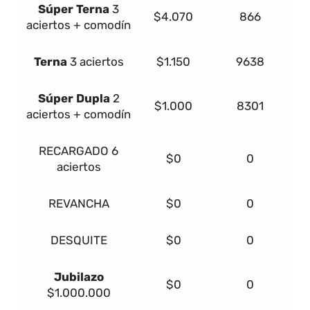
Súper
Terna
3
$4.070
866
aciertos + comodín
Terna
3 aciertos
$1.150
9638
Súper Dupla
2
$1.000
8301
aciertos + comodín
RECARGADO
6
$0
0
aciertos
REVANCHA
$0
0
DESQUITE
$0
0
Jubilazo
$0
0
$1.000.000