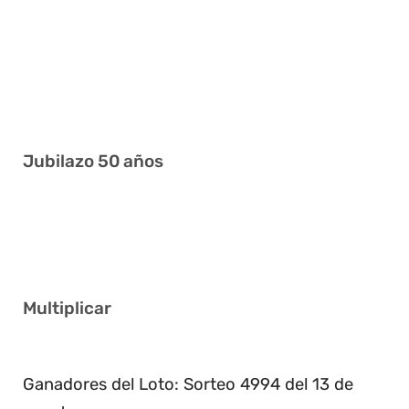
4 9 10 17 30 36
3 6 13 25 26 28
4 20 21 32 34 39
7 12 27 32 38 41
Jubilazo 50 años
9 12 14 18 26 32
7 16 18 23 33 38
Multiplicar
4
Ganadores del Loto: Sorteo 4994 del 13 de