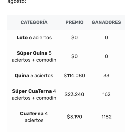
agosto:
CATEGORÍA
PREMIO
GANADORES
Loto
6 aciertos
$0
0
Súper
Quina
5
$0
0
aciertos + comodín
Quina
5 aciertos
$114.080
33
Súper
Cua
Terna
4
$23.240
162
aciertos + comodín
Cua
Terna
4
$3.190
1182
aciertos