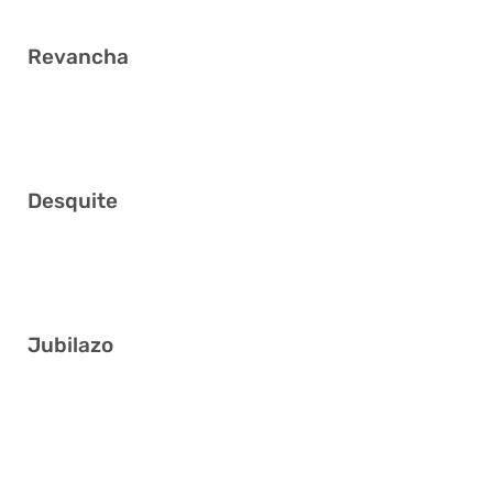
Revancha
16 20 32 33 34 38
Desquite
3 9 20 23 30 40
Jubilazo
19 20 26 34 35 39
16 17 30 32 33 36
6 8 13 14 16 31