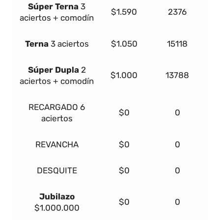
Súper
Terna
3
$1.590
2376
aciertos + comodín
Terna
3 aciertos
$1.050
15118
Súper Dupla
2
$1.000
13788
aciertos + comodín
RECARGADO
6
$0
0
aciertos
REVANCHA
$0
0
DESQUITE
$0
0
Jubilazo
$0
0
$1.000.000