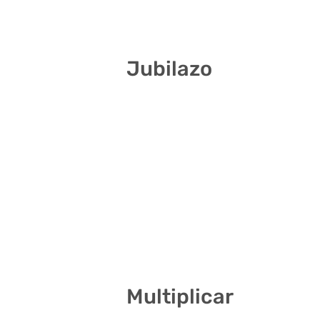
3 17 27 28 29 31
Jubilazo
5 25 29 30 35 38
7 11 14 15 21 40
6 24 29 32 37 39
4 7 9 18 20 29
2 9 11 35 40 41
1 10 17 23 36 38
Multiplicar