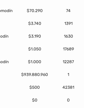
comodín
$70.290
74
$3.740
1391
modín
$3.190
1630
$1.050
17689
modín
$1.000
12287
$939.880.960
1
$500
42381
$0
0