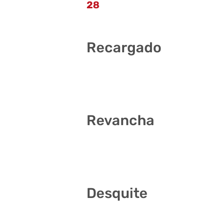
28
Recargado
12 14 17 32 38 39
Revancha
3 4 10 26 35 36
Desquite