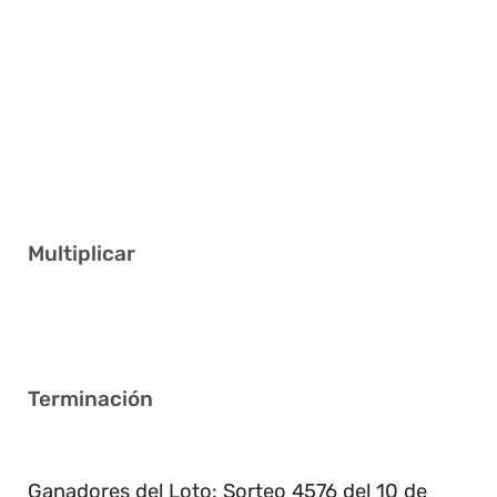
4 19 20 26 28 30
2 13 15 18 20 27
2 5 19 26 36 38
1 3 11 30 33 34
13 18 19 21 29 30
Multiplicar
6
Terminación
9
Ganadores del Loto: Sorteo 4576 del 10 de