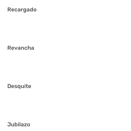
Recargado
6 14 15 23 24 26
Revancha
14 21 25 28 36 39
Desquite
7 10 18 20 21 25
Jubilazo