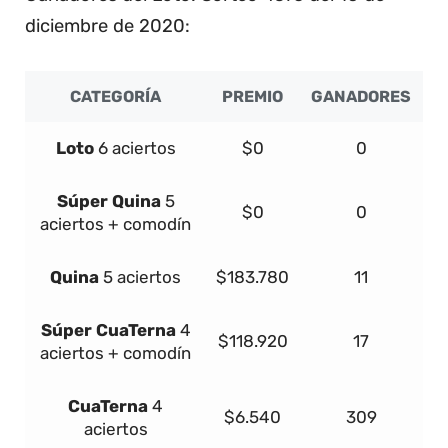
diciembre de 2020:
CATEGORÍA
PREMIO
GANADORES
Loto
6 aciertos
$0
0
Súper
Quina
5
$0
0
aciertos + comodín
Quina
5 aciertos
$183.780
11
Súper
Cua
Terna
4
$118.920
17
aciertos + comodín
Cua
Terna
4
$6.540
309
aciertos