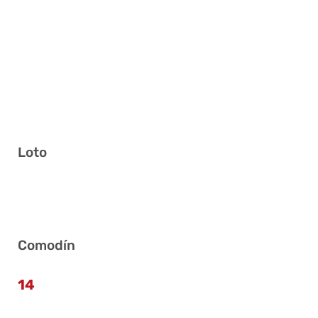
Loto
2 7 12 35 37 39
Comodín
14