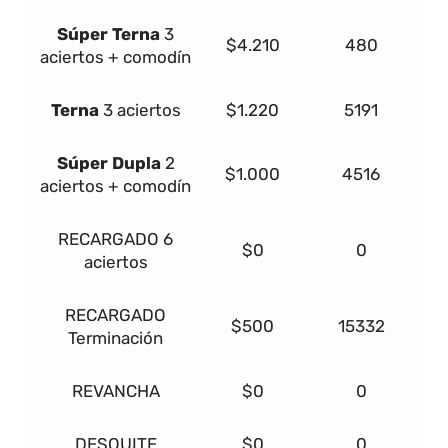
Súper
Terna
3
$4.210
480
aciertos + comodín
Terna
3 aciertos
$1.220
5191
Súper Dupla
2
$1.000
4516
aciertos + comodín
RECARGADO
6
$0
0
aciertos
RECARGADO
$500
15332
Terminación
REVANCHA
$0
0
DESQUITE
$0
0