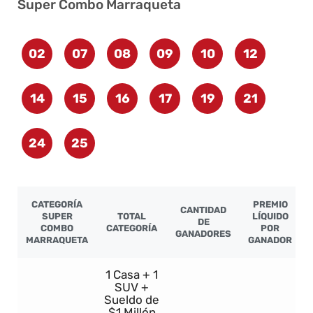
Super Combo Marraqueta
02
07
08
09
10
12
14
15
16
17
19
21
24
25
CATEGORÍA
PREMIO
CANTIDAD
SUPER
TOTAL
LÍQUIDO
DE
COMBO
CATEGORÍA
POR
GANADORES
MARRAQUETA
GANADOR
1 Casa + 1
SUV +
Sueldo de
$1 Millón