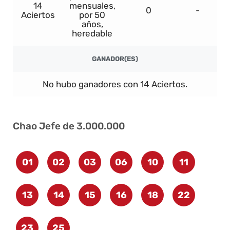
14
mensuales,
0
-
Aciertos
por 50
años,
heredable
GANADOR(ES)
No hubo ganadores con 14 Aciertos.
Chao Jefe de 3.000.000
01
02
03
06
10
11
13
14
15
16
18
22
23
25