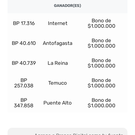
GANADOR(ES)
Bono de
BP 17.316
Internet
$1.000.000
Bono de
BP 40.610
Antofagasta
$1.000.000
Bono de
BP 40.739
La Reina
$1.000.000
BP
Bono de
Temuco
257.038
$1.000.000
BP
Bono de
Puente Alto
347.858
$1.000.000