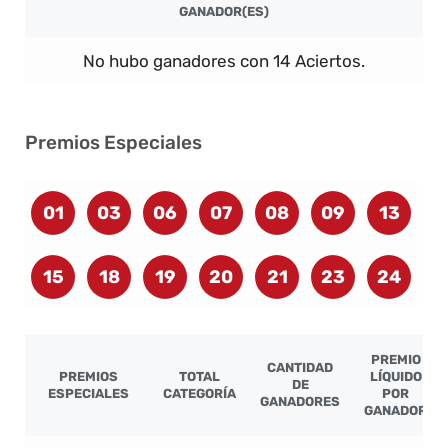
GANADOR(ES)
No hubo ganadores con 14 Aciertos.
Premios Especiales
01
03
06
07
08
09
13
15
18
19
20
21
23
24
PREMIO
CANTIDAD
PREMIOS
TOTAL
LÍQUIDO
DE
ESPECIALES
CATEGORÍA
POR
GANADORES
GANADOR