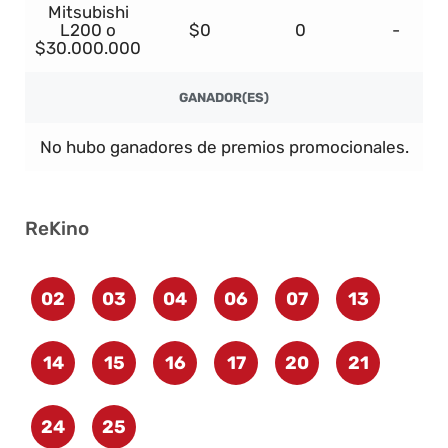
Mitsubishi
L200 o
$0
0
-
$30.000.000
GANADOR(ES)
No hubo ganadores de premios promocionales.
ReKino
02
03
04
06
07
13
14
15
16
17
20
21
24
25