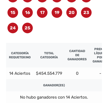
15
16
17
19
20
23
24
25
PREMIO
CANTIDAD
CATEGORÍA
TOTAL
LÍQUIDO
DE
REQUETEKINO
CATEGORÍA
POR
GANADORES
GANADOR
14 Aciertos
$454.554.779
0
-
GANADOR(ES)
No hubo ganadores con 14 Aciertos.