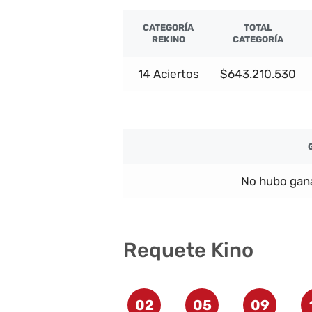
CATEGORÍA
TOTAL
REKINO
CATEGORÍA
14 Aciertos
$643.210.530
No hubo gana
Requete Kino
02
05
09