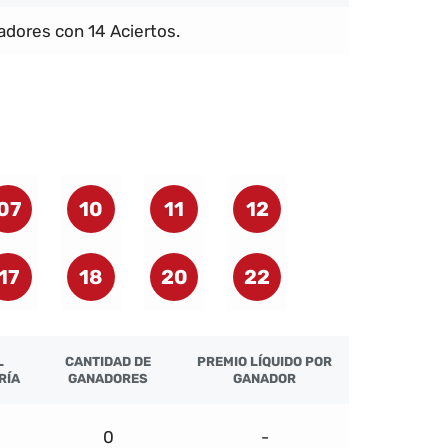
dores con 14 Aciertos.
07
10
11
12
17
18
20
22
L
CANTIDAD DE
PREMIO LÍQUIDO POR
RÍA
GANADORES
GANADOR
0
-