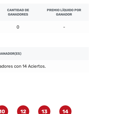
CANTIDAD DE
PREMIO LÍQUIDO POR
GANADORES
GANADOR
0
-
GANADOR(ES)
dores con 14 Aciertos.
10
12
13
14