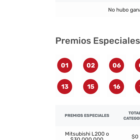
No hubo gana
Premios Especiales
01
02
06
13
15
16
TOTA
PREMIOS ESPECIALES
CATEGO
Mitsubishi L200 o
$0
$30.000.000