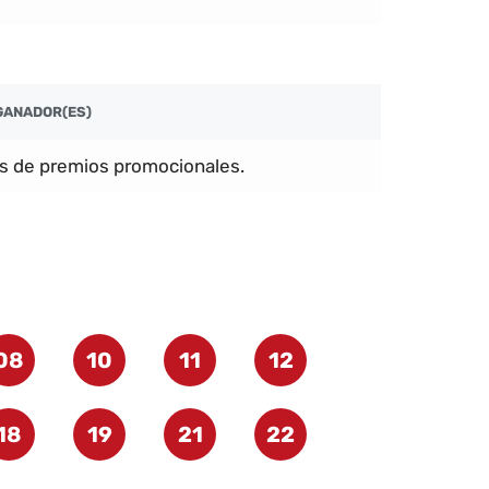
GANADOR(ES)
s de premios promocionales.
08
10
11
12
18
19
21
22