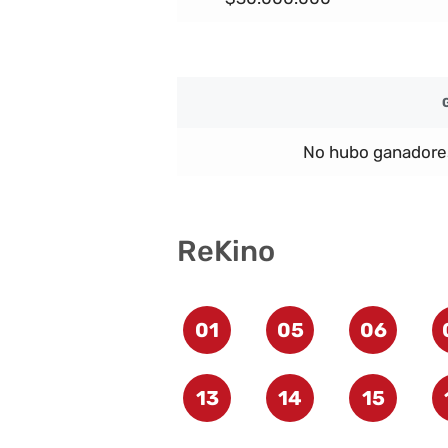
No hubo ganadore
ReKino
01
05
06
13
14
15