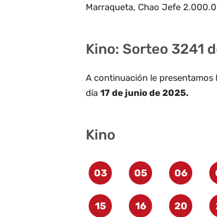
Marraqueta, Chao Jefe 2.000.
Kino: Sorteo 3241 d
A continuación le presentamos 
día
17 de junio de 2025.
Kino
03
05
06
15
16
20