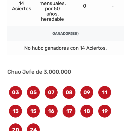
14
mensuales,
0
-
Aciertos
por 50
años,
heredable
GANADOR(ES)
No hubo ganadores con 14 Aciertos.
Chao Jefe de 3.000.000
03
05
07
08
09
11
13
15
16
17
18
19
20
24