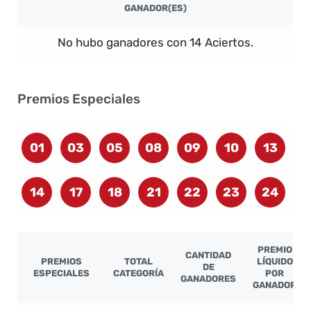
GANADOR(ES)
No hubo ganadores con 14 Aciertos.
Premios Especiales
01
03
05
08
09
10
13
14
17
18
21
22
23
24
PREMIO
CANTIDAD
PREMIOS
TOTAL
LÍQUIDO
DE
ESPECIALES
CATEGORÍA
POR
GANADORES
GANADOR