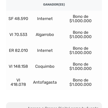
GANADOR(ES)
Bono de
SF 48.590
Internet
$1.000.000
Bono de
VI 70.533
Algarrobo
$1.000.000
Bono de
ER 82.010
Internet
$1.000.000
Bono de
VI 148.158
Coquimbo
$1.000.000
VI
Bono de
Antofagasta
418.078
$1.000.000