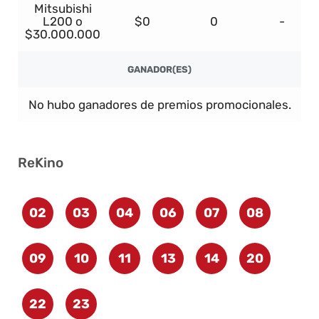
Mitsubishi
L200 o
$0
0
-
$30.000.000
GANADOR(ES)
No hubo ganadores de premios promocionales.
ReKino
02
03
04
06
07
08
09
10
11
13
14
20
22
23