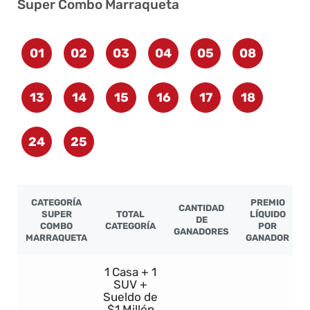
Super Combo Marraqueta
01
02
03
04
05
08
13
14
15
16
17
18
24
25
CATEGORÍA
PREMIO
CANTIDAD
SUPER
TOTAL
LÍQUIDO
DE
COMBO
CATEGORÍA
POR
GANADORES
MARRAQUETA
GANADOR
1 Casa + 1
SUV +
Sueldo de
$1 Millón