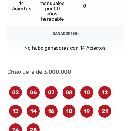
14
mensuales,
0
-
Aciertos
por 50
años,
heredable
GANADOR(ES)
No hubo ganadores con 14 Aciertos.
Chao Jefe de 3.000.000
02
06
07
08
10
12
13
14
16
18
19
21
24
25