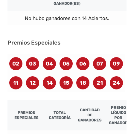
GANADOR(ES)
No hubo ganadores con 14 Aciertos.
Premios Especiales
02
03
04
05
06
07
09
11
12
14
15
18
21
24
PREMIO
CANTIDAD
PREMIOS
TOTAL
LÍQUIDO
DE
ESPECIALES
CATEGORÍA
POR
GANADORES
GANADOR