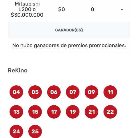
Mitsubishi
L200 o
$0
0
-
$30.000.000
GANADOR(ES)
No hubo ganadores de premios promocionales.
ReKino
04
05
06
07
09
11
13
15
17
19
21
22
24
25