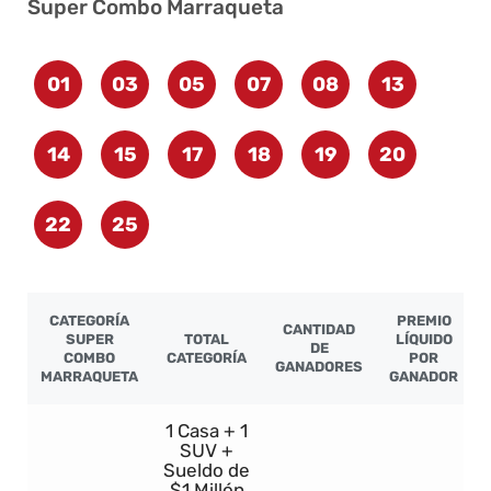
Super Combo Marraqueta
01
03
05
07
08
13
14
15
17
18
19
20
22
25
CATEGORÍA
PREMIO
CANTIDAD
SUPER
TOTAL
LÍQUIDO
DE
COMBO
CATEGORÍA
POR
GANADORES
MARRAQUETA
GANADOR
1 Casa + 1
SUV +
Sueldo de
$1 Millón