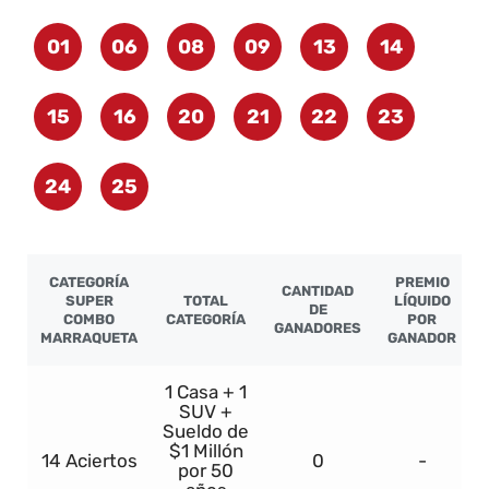
01
06
08
09
13
14
15
16
20
21
22
23
24
25
CATEGORÍA
PREMIO
CANTIDAD
SUPER
TOTAL
LÍQUIDO
DE
COMBO
CATEGORÍA
POR
GANADORES
MARRAQUETA
GANADOR
1 Casa + 1
SUV +
Sueldo de
$1 Millón
14 Aciertos
0
-
por 50