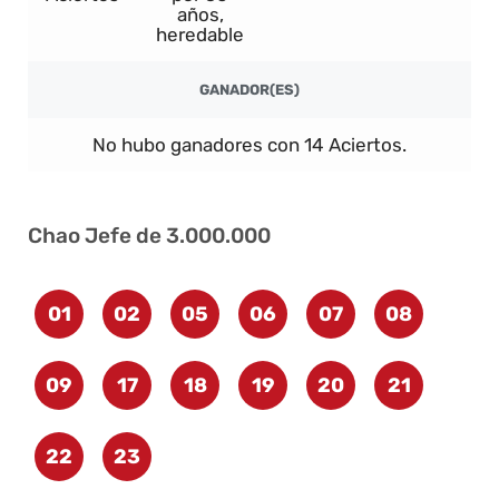
años,
heredable
GANADOR(ES)
No hubo ganadores con 14 Aciertos.
Chao Jefe de 3.000.000
01
02
05
06
07
08
09
17
18
19
20
21
22
23