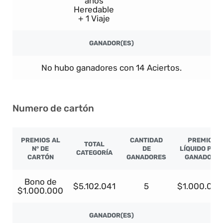
años
Heredable
+ 1 Viaje
GANADOR(ES)
No hubo ganadores con 14 Aciertos.
Numero de cartón
PREMIOS AL
CANTIDAD
PREMIO
TOTAL
N° DE
DE
LÍQUIDO POR
CATEGORÍA
CARTÓN
GANADORES
GANADOR
Bono de
$5.102.041
5
$1.000.000
$1.000.000
GANADOR(ES)