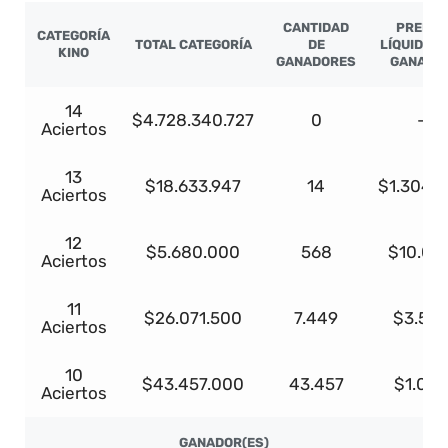
CANTIDAD
PREMIO
CATEGORÍA
TOTAL CATEGORÍA
DE
LÍQUIDO P
KINO
GANADORES
GANADO
14
$4.728.340.727
0
-
Aciertos
13
$18.633.947
14
$1.304.3
Aciertos
12
$5.680.000
568
$10.00
Aciertos
11
$26.071.500
7.449
$3.50
Aciertos
10
$43.457.000
43.457
$1.00
Aciertos
GANADOR(ES)