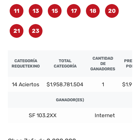
11
13
15
17
18
20
21
23
CANTIDAD
CATEGORÍA
TOTAL
PREMIO
DE
REQUETEKINO
CATEGORÍA
POR G
GANADORES
14 Aciertos
$1.958.781.504
1
$1.919
GANADOR(ES)
SF 103.2XX
Internet