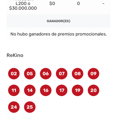
L200 o
$0
0
-
$30.000.000
GANADOR(ES)
No hubo ganadores de premios promocionales.
ReKino
02
05
06
07
08
09
11
14
16
17
19
20
24
25