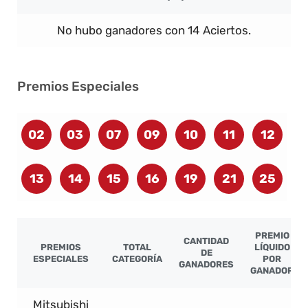
No hubo ganadores con 14 Aciertos.
Premios Especiales
02
03
07
09
10
11
12
13
14
15
16
19
21
25
PREMIO
CANTIDAD
PREMIOS
TOTAL
LÍQUIDO
DE
ESPECIALES
CATEGORÍA
POR
GANADORES
GANADOR
Mitsubishi