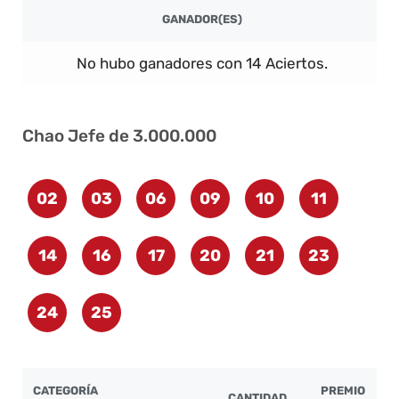
GANADOR(ES)
No hubo ganadores con 14 Aciertos.
Chao Jefe de 3.000.000
02
03
06
09
10
11
14
16
17
20
21
23
24
25
CATEGORÍA
PREMIO
CANTIDAD