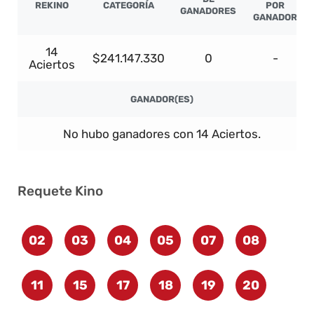
REKINO
CATEGORÍA
POR
GANADORES
GANADOR
14
$241.147.330
0
-
Aciertos
GANADOR(ES)
No hubo ganadores con 14 Aciertos.
Requete Kino
02
03
04
05
07
08
11
15
17
18
19
20