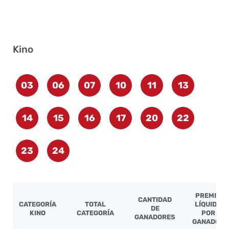
Kino
03
06
07
10
11
13
14
15
16
17
20
22
23
24
PREMIO
CANTIDAD
CATEGORÍA
TOTAL
LÍQUIDO
DE
KINO
CATEGORÍA
POR
GANADORES
GANADOR