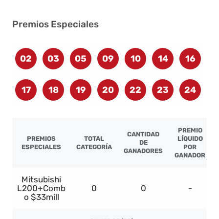
Premios Especiales
02
03
05
09
10
14
16
17
18
19
20
22
23
24
PREMIO
CANTIDAD
PREMIOS
TOTAL
LÍQUIDO
DE
ESPECIALES
CATEGORÍA
POR
GANADORES
GANADOR
Mitsubishi
L200+Comb
0
0
-
o $33mill