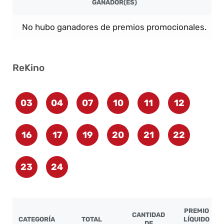
GANADOR(ES)
No hubo ganadores de premios promocionales.
ReKino
03
04
07
10
11
12
16
17
19
20
21
22
23
24
PREMIO
CANTIDAD
CATEGORÍA
TOTAL
LÍQUIDO
DE